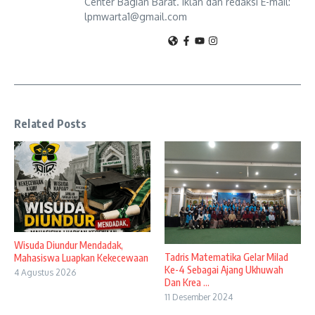
Center Bagian Barat. Iklan dan redaksi E-mail:
lpmwarta1@gmail.com
Related Posts
Wisuda Diundur Mendadak,
Tadris Matematika Gelar Milad
Mahasiswa Luapkan Kekecewaan
Ke-4 Sebagai Ajang Ukhuwah
4 Agustus 2026
Dan Krea ...
11 Desember 2024