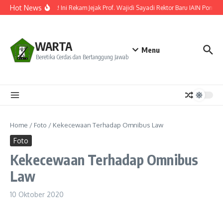
Lewati ke konten
Hot News
Resmi Dilantik! Ini Rekam Jejak Prof. Wajidi Sayadi Rektor Baru IAIN Pontia
WARTA
Menu
Beretika Cerdas dan Bertanggung Jawab
Home
/
Foto
/
Kekecewaan Terhadap Omnibus Law
Foto
Kekecewaan Terhadap Omnibus
Law
10 Oktober 2020