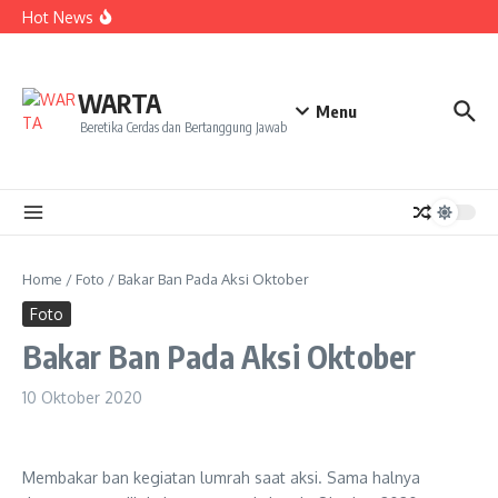
Kekecewaan
Lewati ke konten
Hot News
Dua Mahasiswa PAI IAIN Pontianak Bawa Geliat Kelapa
ke NCC 4 Bali
Amanah Baru Arskal Salim untuk Kemajuan IAIN
Pontianak
Sinergi Masyarakat dan Mahasiswa KKL IAIN Pontianak
WARTA
Sukseskan Kerja Bakti di Anjungan Melancar
Menu
Beretika Cerdas dan Bertanggung Jawab
Home
/
Foto
/
Bakar Ban Pada Aksi Oktober
Foto
Bakar Ban Pada Aksi Oktober
10 Oktober 2020
Membakar ban kegiatan lumrah saat aksi. Sama halnya