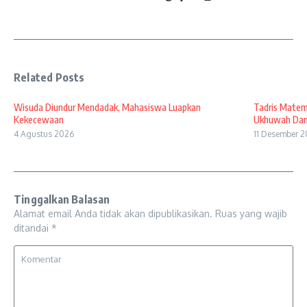
Related Posts
Wisuda Diundur Mendadak, Mahasiswa Luapkan
Tadris Matem
Kekecewaan
Ukhuwah Dan 
4 Agustus 2026
11 Desember 
Tinggalkan Balasan
Alamat email Anda tidak akan dipublikasikan.
Ruas yang wajib
ditandai
*