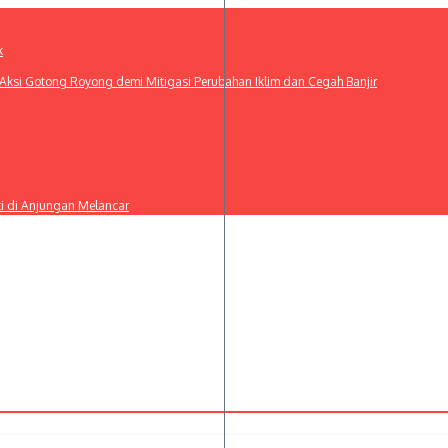
k
ksi Gotong Royong demi Mitigasi Perubahan Iklim dan Cegah Banjir
ti di Anjungan Melancar