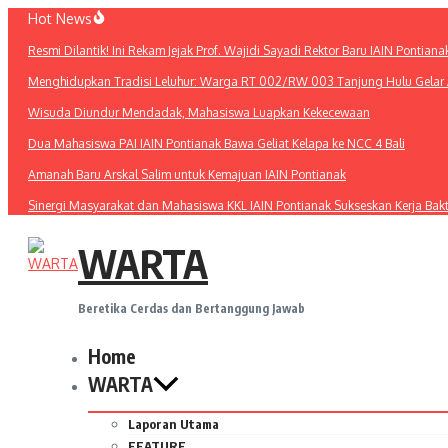
Lewati
Hot News
ke
Resmi Dilantik! Ini Rekam Jejak Prof. Wajidi Sayadi Rektor Baru IAIN Pontiana
konten
Menghidupkan Tradisi Leluhur: Warga RT 002/RW 003 Tanjung Hulu Gelar A
Wisuda Diundur Mendadak, Mahasiswa Luapkan Kekecewaan
Dua Mahasiswa PAI IAIN Pontianak Bawa Geliat Kelapa ke NCC 4 Bali
Amanah Baru Arskal Salim untuk Kemajuan IAIN Pontianak
Sinergi Masyarakat dan Mahasiswa KKL IAIN Pontianak Sukseskan Kerja Bak
WARTA
Beretika Cerdas dan Bertanggung Jawab
Home
WARTA
Laporan Utama
FEATURE