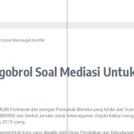
i Untuk Mencegah Konflik
Ngobrol Soal Mediasi Unt
) Pontianak dan Jaringan Pontianak Bhineka yang terdiri dari Suar
t (MISEM) dan Serikat Jurnalis untuk Keberagaman (Sejuk) Kalbar me
 (17/7) siang.
an, pemerintah kota yang diwakili oleh Dinas Pendidikan dan Kebudaya