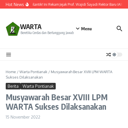
Lewati ke konten
Hot News
Resmi Dilantik! Ini Rekam Jejak Prof. Wajidi Sayadi Rektor Baru IAIN P
WARTA
Menu
Beretika Cerdas dan Bertanggung Jawab
Home
/
Warta Pontianak
/
Musyawarah Besar XVIII LPM WARTA
Sukses Dilaksanakan
Berita
Warta Pontianak
Musyawarah Besar XVIII LPM
WARTA Sukses Dilaksanakan
15 November 2022