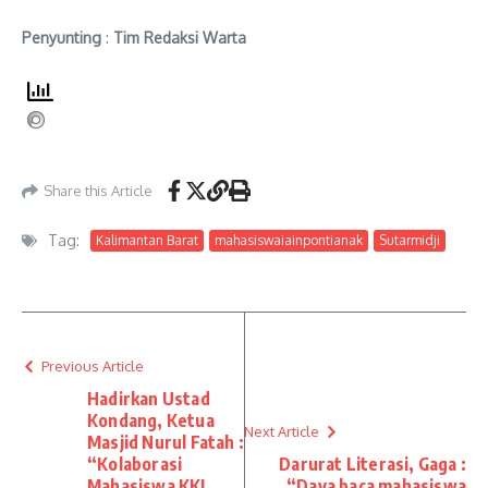
Penyunting
:
Tim Redaksi Warta
Share this Article
Tag:
Kalimantan Barat
mahasiswaiainpontianak
Sutarmidji
Previous Article
Hadirkan Ustad
Kondang, Ketua
Next Article
Masjid Nurul Fatah :
“Kolaborasi
Darurat Literasi, Gaga :
Mahasiswa KKL
“Daya baca mahasiswa