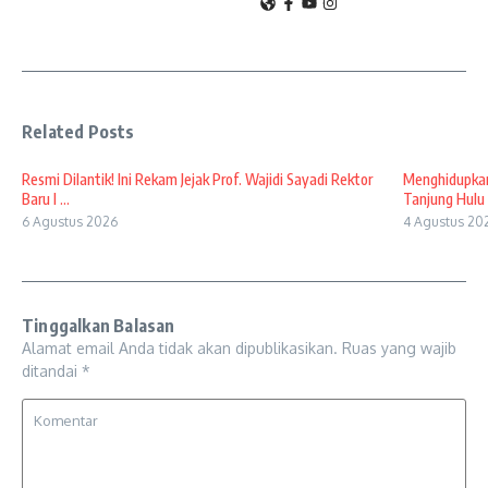
Related Posts
Resmi Dilantik! Ini Rekam Jejak Prof. Wajidi Sayadi Rektor
Menghidupkan
Baru I ...
Tanjung Hulu 
6 Agustus 2026
4 Agustus 20
Tinggalkan Balasan
Alamat email Anda tidak akan dipublikasikan.
Ruas yang wajib
ditandai
*