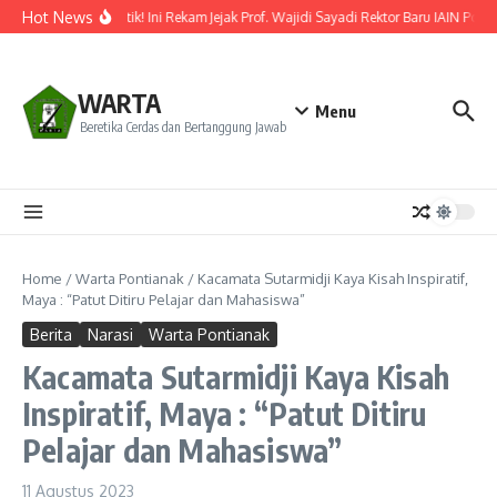
Lewati ke konten
Hot News
Resmi Dilantik! Ini Rekam Jejak Prof. Wajidi Sayadi Rektor Baru IAIN Ponti
WARTA
Menu
Beretika Cerdas dan Bertanggung Jawab
Home
/
Warta Pontianak
/
Kacamata Sutarmidji Kaya Kisah Inspiratif,
Maya : “Patut Ditiru Pelajar dan Mahasiswa”
Berita
Narasi
Warta Pontianak
Kacamata Sutarmidji Kaya Kisah
Inspiratif, Maya : “Patut Ditiru
Pelajar dan Mahasiswa”
11 Agustus 2023