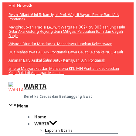
Lewati
Hot News
ke
Resmi Dilantik! Ini Rekam Jejak Prof. Wajidi Sayadi Rektor Baru IAIN
konten
Pontianak
Menghidupkan Tradisi Leluhur: Warga RT 002/RW 003 Tanjung Hulu
Gelar Aksi Gotong Royong demi Mitigasi Perubahan Iklim dan Cegah
Banjir
Wisuda Diundur Mendadak, Mahasiswa Luapkan Kekecewaan
Dua Mahasiswa PAI IAIN Pontianak Bawa Geliat Kelapa ke NCC 4 Bali
Amanah Baru Arskal Salim untuk Kemajuan IAIN Pontianak
Sinergi Masyarakat dan Mahasiswa KKL IAIN Pontianak Sukseskan
Kerja Bakti di Anjungan Melancar
WARTA
Beretika Cerdas dan Bertanggung Jawab
Menu
Home
WARTA
Laporan Utama