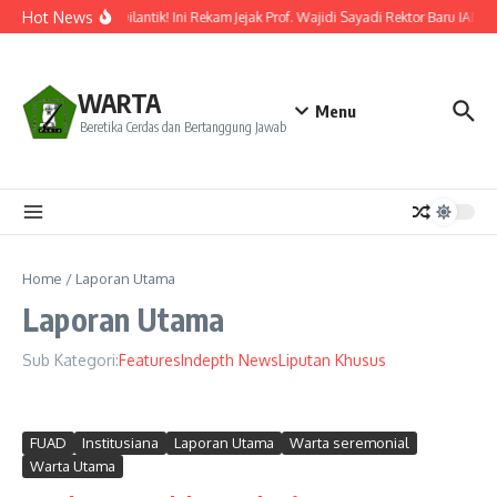
Lewati ke konten
Hot News
Resmi Dilantik! Ini Rekam Jejak Prof. Wajidi Sayadi Rektor Baru IAIN 
WARTA
Menu
Beretika Cerdas dan Bertanggung Jawab
Home
/
Laporan Utama
Laporan Utama
Sub Kategori:
Features
Indepth News
Liputan Khusus
FUAD
Institusiana
Laporan Utama
Warta seremonial
Warta Utama