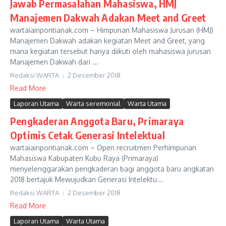
Jawab Permasalahan Mahasiswa, HMJ
Manajemen Dakwah Adakan Meet and Greet
wartaiainpontianak.com – Himpunan Mahasiswa Jurusan (HMJ)
Manajemen Dakwah adakan kegiatan Meet and Greet, yang
mana kegiatan tersebut hanya diikuti oleh mahasiswa jurusan
Manajemen Dakwah dari ...
Redaksi WARTA
2 Desember 2018
Read More
Laporan Utama
Warta seremonial
Warta Utama
Pengkaderan Anggota Baru, Primaraya
Optimis Cetak Generasi Intelektual
wartaiainpontianak.com – Open recruitmen Perhimpunan
Mahasiswa Kabupaten Kubu Raya (Primaraya)
menyelenggarakan pengkaderan bagi anggota baru angkatan
2018 bertajuk Mewujudkan Generasi Intelektu...
Redaksi WARTA
2 Desember 2018
Read More
Laporan Utama
Warta Utama