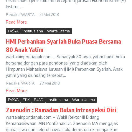
resmi sabet gelar lulusan tercepat di jurusan Ekonomi Islam (EI)
Institut ...
Redaksi WARTA
31 Mei 2018
Read More
FASYA
Institusiana
Warta Utama
HMJ Perbankan Syariah Buka Puasa Bersama
80 Anak Yatim
wartaiainpontianak.com – Sebanyak 80 anak yatim hadiri buka
bersama dengan para pendonasi yang diadakan oleh
Himpunan Mahasiswa Jurusan (HMJ) Perbankan Syariah. Anak
yatim yang diundang tersebut...
Redaksi WARTA
29 Mei 2018
Read More
FASYA
FTIK
FUAD
Institusiana
Warta Utama
Zaenudin : Ramadan Bulan Introspeksi Diri
wartaiainpontianak.com – Wakil Rektor III Bidang
Kemahasiswaan IAIN Pontianak Dr. Zaenudin MA mengajak
mahasiswa dan seluruh civitas akademik untuk menjadikan