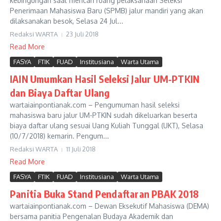
kebingungan saat mencari ruang pelaksanaan Seleksi
Penerimaan Mahasiswa Baru (SPMB) jalur mandiri yang akan
dilaksanakan besok, Selasa 24 Jul...
Redaksi WARTA
23 Juli 2018
Read More
FASYA
FTIK
FUAD
Institusiana
Warta Utama
IAIN Umumkan Hasil Seleksi Jalur UM-PTKIN
dan Biaya Daftar Ulang
wartaiainpontianak.com – Pengumuman hasil seleksi
mahasiswa baru jalur UM-PTKIN sudah dikeluarkan beserta
biaya daftar ulang sesuai Uang Kuliah Tunggal (UKT), Selasa
(10/7/2018) kemarin. Pengum...
Redaksi WARTA
11 Juli 2018
Read More
FASYA
FTIK
FUAD
Institusiana
Warta Utama
Panitia Buka Stand Pendaftaran PBAK 2018
wartaiainpontianak.com – Dewan Eksekutif Mahasiswa (DEMA)
bersama panitia Pengenalan Budaya Akademik dan