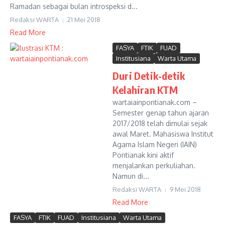
Ramadan sebagai bulan introspeksi d...
Redaksi WARTA
21 Mei 2018
Read More
FASYA
FTIK
FUAD
Institusiana
Warta Utama
Duri Detik-detik
Kelahiran KTM
wartaiainpontianak.com –
Semester genap tahun ajaran
2017/2018 telah dimulai sejak
awal Maret. Mahasiswa Institut
Agama Islam Negeri (IAIN)
Pontianak kini aktif
menjalankan perkuliahan.
Namun di...
Redaksi WARTA
9 Mei 2018
Read More
FASYA
FTIK
FUAD
Institusiana
Warta Utama