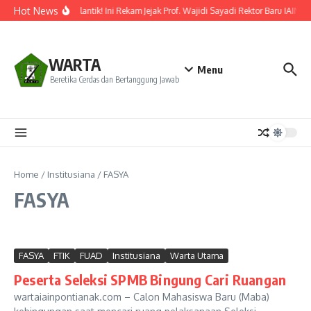
Lewati ke konten
Hot News
Resmi Dilantik! Ini Rekam Jejak Prof. Wajidi Sayadi Rektor Baru IAIN P
WARTA
Menu
Beretika Cerdas dan Bertanggung Jawab
Home
/
Institusiana
/
FASYA
FASYA
FASYA
FTIK
FUAD
Institusiana
Warta Utama
Peserta Seleksi SPMB Bingung Cari Ruangan
wartaiainpontianak.com – Calon Mahasiswa Baru (Maba)