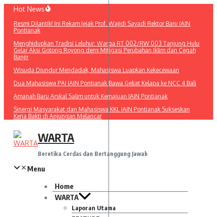
Lewati
Hot News
ke
Resmi Dilantik! Ini Rekam Jejak Prof. Wajidi Sayadi Rektor Baru IAIN
konten
Pontianak
Menghidupkan Tradisi Leluhur: Warga RT 002/RW 003 Tanjung Hulu
Gelar Aksi Gotong Royong demi Mitigasi Perubahan Iklim dan Cegah
Banjir
Wisuda Diundur Mendadak, Mahasiswa Luapkan Kekecewaan
Dua Mahasiswa PAI IAIN Pontianak Bawa Geliat Kelapa ke NCC 4 Bali
Amanah Baru Arskal Salim untuk Kemajuan IAIN Pontianak
Sinergi Masyarakat dan Mahasiswa KKL IAIN Pontianak Sukseskan
Kerja Bakti di Anjungan Melancar
WARTA
Beretika Cerdas dan Bertanggung Jawab
Menu
Home
WARTA
Laporan Utama