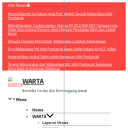
Lewati
Hot News
ke
Resmi Dilantik! Ini Rekam Jejak Prof. Wajidi Sayadi Rektor Baru IAIN
konten
Pontianak
Menghidupkan Tradisi Leluhur: Warga RT 002/RW 003 Tanjung Hulu
Gelar Aksi Gotong Royong demi Mitigasi Perubahan Iklim dan Cegah
Banjir
Wisuda Diundur Mendadak, Mahasiswa Luapkan Kekecewaan
Dua Mahasiswa PAI IAIN Pontianak Bawa Geliat Kelapa ke NCC 4 Bali
Amanah Baru Arskal Salim untuk Kemajuan IAIN Pontianak
Sinergi Masyarakat dan Mahasiswa KKL IAIN Pontianak Sukseskan
Kerja Bakti di Anjungan Melancar
WARTA
Beretika Cerdas dan Bertanggung Jawab
Menu
Home
WARTA
Laporan Utama