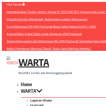
Lewati
Hot News
ke
Menghidupkan Tradisi Leluhur: Warga RT 002/RW 003 Tanjung Hulu Gelar A
konten
Wisuda Diundur Mendadak, Mahasiswa Luapkan Kekecewaan
Dua Mahasiswa PAI IAIN Pontianak Bawa Geliat Kelapa ke NCC 4 Bali
Amanah Baru Arskal Salim untuk Kemajuan IAIN Pontianak
Sinergi Masyarakat dan Mahasiswa KKL IAIN Pontianak Sukseskan Kerja Bak
Ketika Perempuan Menjaga Sawah, Siapa yang Menjaga Mereka?
WARTA
Beretika Cerdas dan Bertanggung Jawab
Home
WARTA
Laporan Utama
FEATURE