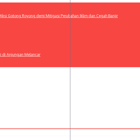
ksi Gotong Royong demi Mitigasi Perubahan Iklim dan Cegah Banjir
ti di Anjungan Melancar