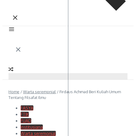
Home
/
Warta seremonial
/
Firdaus Achmad Beri Kuliah Umum
Tentang Filsafat Ilmu
FASYA
FTIK
FUAD
Institusiana
Warta seremonial