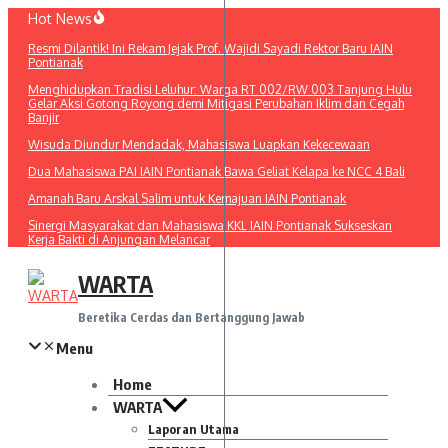
Lewati
Hot News
ke
Resmi Dilantik! Ini Rekam Jejak Prof. Wajidi Sayadi Rektor Baru IAIN
konten
Pontianak
Menghidupkan Tradisi Leluhur: Warga RT 002/RW 003 Tanjung Hulu
Gelar Aksi Gotong Royong demi Mitigasi Perubahan Iklim dan Cegah
Banjir
Wisuda Diundur Mendadak, Mahasiswa Luapkan Kekecewaan
Dua Mahasiswa PAI IAIN Pontianak Bawa Geliat Kelapa ke NCC 4 Bali
Amanah Baru Arskal Salim untuk Kemajuan IAIN Pontianak
Sinergi Masyarakat dan Mahasiswa KKL IAIN Pontianak Sukseskan
Kerja Bakti di Anjungan Melancar
WARTA
Beretika Cerdas dan Bertanggung Jawab
Menu
Home
WARTA
Laporan Utama