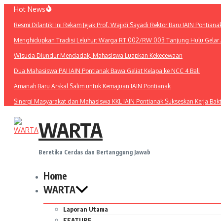
Lewati
Hot News
ke
Resmi Dilantik! Ini Rekam Jejak Prof. Wajidi Sayadi Rektor Baru IAIN Pontiana
konten
Menghidupkan Tradisi Leluhur: Warga RT 002/RW 003 Tanjung Hulu Gelar A
Wisuda Diundur Mendadak, Mahasiswa Luapkan Kekecewaan
Dua Mahasiswa PAI IAIN Pontianak Bawa Geliat Kelapa ke NCC 4 Bali
Amanah Baru Arskal Salim untuk Kemajuan IAIN Pontianak
Sinergi Masyarakat dan Mahasiswa KKL IAIN Pontianak Sukseskan Kerja Bak
WARTA
Beretika Cerdas dan Bertanggung Jawab
Home
WARTA
Laporan Utama
FEATURE