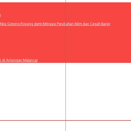
k
ksi Gotong Royong demi Mitigasi Perubahan Iklim dan Cegah Banjir
ti di Anjungan Melancar