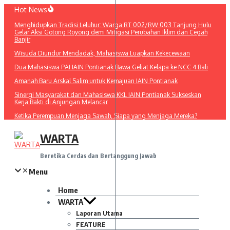
Lewati
Hot News
ke
Menghidupkan Tradisi Leluhur: Warga RT 002/RW 003 Tanjung Hulu
konten
Gelar Aksi Gotong Royong demi Mitigasi Perubahan Iklim dan Cegah
Banjir
Wisuda Diundur Mendadak, Mahasiswa Luapkan Kekecewaan
Dua Mahasiswa PAI IAIN Pontianak Bawa Geliat Kelapa ke NCC 4 Bali
Amanah Baru Arskal Salim untuk Kemajuan IAIN Pontianak
Sinergi Masyarakat dan Mahasiswa KKL IAIN Pontianak Sukseskan
Kerja Bakti di Anjungan Melancar
Ketika Perempuan Menjaga Sawah, Siapa yang Menjaga Mereka?
WARTA
Beretika Cerdas dan Bertanggung Jawab
Menu
Home
WARTA
Laporan Utama
FEATURE