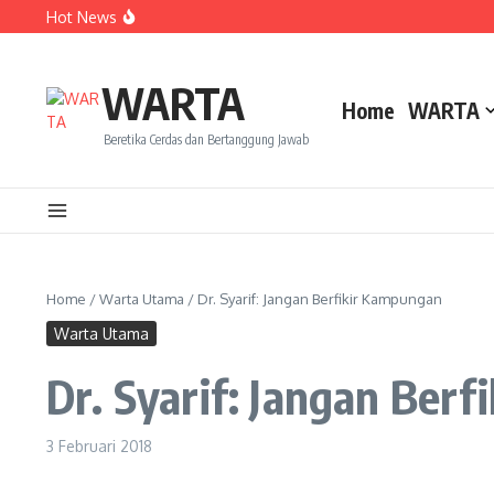
Lewati ke konten
Hot News
Dua Mahasiswa PAI IAIN Pontianak Bawa Geliat Kelapa k
Amanah Baru Arskal Salim untuk Kemajuan IAIN Pontian
Sinergi Masyarakat dan Mahasiswa KKL IAIN Pontianak S
WARTA
Home
WARTA
Beretika Cerdas dan Bertanggung Jawab
Home
/
Warta Utama
/
Dr. Syarif: Jangan Berfikir Kampungan
Warta Utama
Dr. Syarif: Jangan Ber
3 Februari 2018