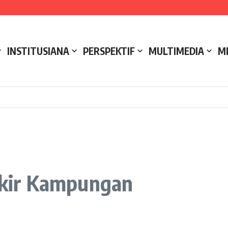
e NCC 4 Bali
ak
ukseskan Kerja Bakti di Anjungan Melancar
INSTITUSIANA
PERSPEKTIF
MULTIMEDIA
M
fikir Kampungan