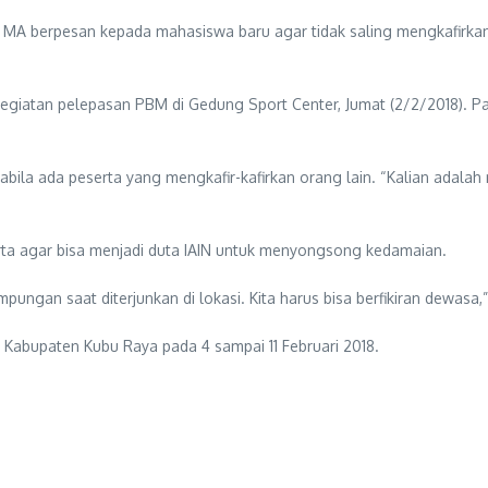
rif MA berpesan kepada mahasiswa baru agar tidak saling mengkafirk
giatan pelepasan PBM di Gedung Sport Center, Jumat (2/2/2018). Pa
abila ada peserta yang mengkafir-kafirkan orang lain. “Kalian adal
erta agar bisa menjadi duta IAIN untuk menyongsong kedamaian.
pungan saat diterjunkan di lokasi. Kita harus bisa berfikiran dewasa,
Kabupaten Kubu Raya pada 4 sampai 11 Februari 2018.