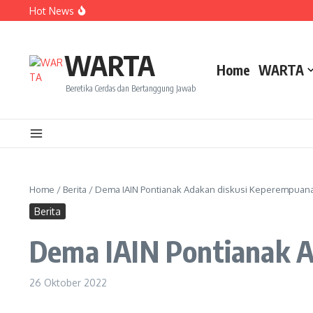
Lewati ke konten
Hot News
Amanah Baru Arskal Salim untuk Kemajuan IAIN Pontian
Sinergi Masyarakat dan Mahasiswa KKL IAIN Pontianak S
Ketika Perempuan Menjaga Sawah, Siapa yang Menjaga
WARTA
Home
WARTA
Beretika Cerdas dan Bertanggung Jawab
Home
/
Berita
/
Dema IAIN Pontianak Adakan diskusi Keperempuan
Berita
Dema IAIN Pontianak 
26 Oktober 2022