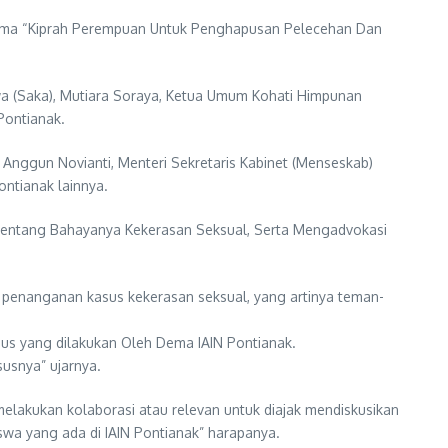
ema “Kiprah Perempuan Untuk Penghapusan Pelecehan Dan
iwa (Saka), Mutiara Soraya, Ketua Umum Kohati Himpunan
Pontianak.
 Anggun Novianti, Menteri Sekretaris Kabinet (Menseskab)
ntianak lainnya.
 Tentang Bahayanya Kekerasan Seksual, Serta Mengadvokasi
 penanganan kasus kekerasan seksual, yang artinya teman-
agus yang dilakukan Oleh Dema IAIN Pontianak.
usnya” ujarnya.
elakukan kolaborasi atau relevan untuk diajak mendiskusikan
swa yang ada di IAIN Pontianak” harapanya.