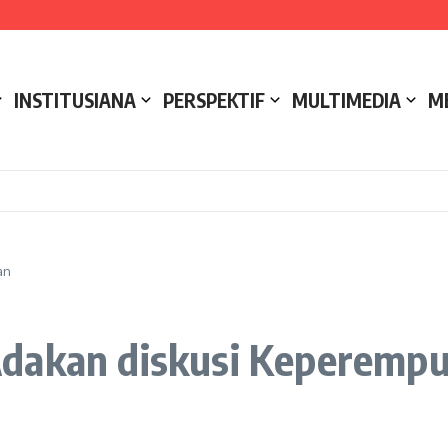
ak
ukseskan Kerja Bakti di Anjungan Melancar
 Mereka?
INSTITUSIANA
PERSPEKTIF
MULTIMEDIA
M
an
Adakan diskusi Keperemp