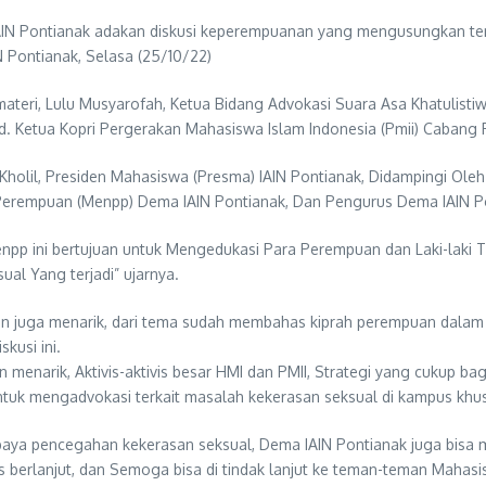
AIN Pontianak adakan diskusi keperempuanan yang mengusungkan t
 Pontianak, Selasa (25/10/22)
emateri, Lulu Musyarofah, Ketua Bidang Advokasi Suara Asa Khatulist
d. Ketua Kopri Pergerakan Mahasiswa Islam Indonesia (Pmii) Cabang 
 Kholil, Presiden Mahasiswa (Presma) IAIN Pontianak, Didampingi Oleh
Perempuan (Menpp) Dema IAIN Pontianak, Dan Pengurus Dema IAIN Po
npp ini bertujuan untuk Mengedukasi Para Perempuan dan Laki-laki
ual Yang terjadi” ujarnya.
dan juga menarik, dari tema sudah membahas kiprah perempuan dalam
kusi ini.
 menarik, Aktivis-aktivis besar HMI dan PMII, Strategi yang cukup b
tuk mengadvokasi terkait masalah kekerasan seksual di kampus khus
upaya pencegahan kekerasan seksual, Dema IAIN Pontianak juga bisa m
s berlanjut, dan Semoga bisa di tindak lanjut ke teman-teman Mahasi