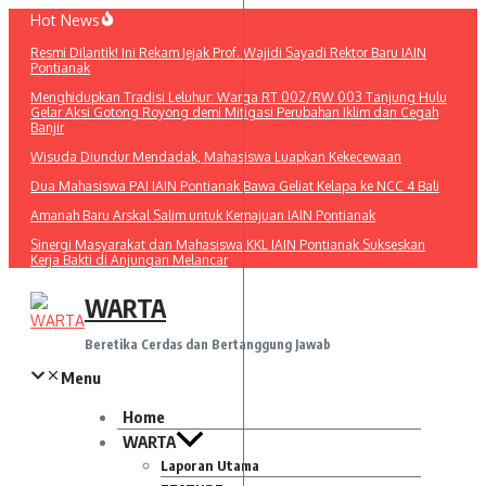
Lewati
Hot News
ke
Resmi Dilantik! Ini Rekam Jejak Prof. Wajidi Sayadi Rektor Baru IAIN
konten
Pontianak
Menghidupkan Tradisi Leluhur: Warga RT 002/RW 003 Tanjung Hulu
Gelar Aksi Gotong Royong demi Mitigasi Perubahan Iklim dan Cegah
Banjir
Wisuda Diundur Mendadak, Mahasiswa Luapkan Kekecewaan
Dua Mahasiswa PAI IAIN Pontianak Bawa Geliat Kelapa ke NCC 4 Bali
Amanah Baru Arskal Salim untuk Kemajuan IAIN Pontianak
Sinergi Masyarakat dan Mahasiswa KKL IAIN Pontianak Sukseskan
Kerja Bakti di Anjungan Melancar
WARTA
Beretika Cerdas dan Bertanggung Jawab
Menu
Home
WARTA
Laporan Utama