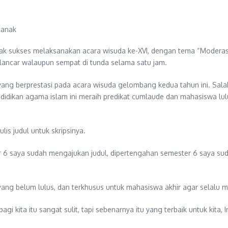
ianak sukses melaksanakan acara wisuda ke-XVI, dengan tema “Modera
 lancar walaupun sempat di tunda selama satu jam.
ang berprestasi pada acara wisuda gelombang kedua tahun ini. Salah
endidikan agama islam ini meraih predikat cumlaude dan mahasiswa l
s judul untuk skripsinya.
er 6 saya sudah mengajukan judul, dipertengahan semester 6 saya s
g belum lulus, dan terkhusus untuk mahasiswa akhir agar selalu me
gi kita itu sangat sulit, tapi sebenarnya itu yang terbaik untuk kita, 