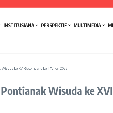
e NCC 4 Bali
ak
ukseskan Kerja Bakti di Anjungan Melancar
INSTITUSIANA
PERSPEKTIF
MULTIMEDIA
M
k Wisuda ke XVI Gelombang ke II Tahun 2023
 Pontianak Wisuda ke XVI