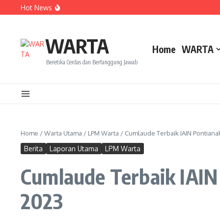
Lewati ke konten
Hot News
Dua Mahasiswa PAI IAIN Pontianak Bawa Geliat Kelapa k
Amanah Baru Arskal Salim untuk Kemajuan IAIN Pontian
Sinergi Masyarakat dan Mahasiswa KKL IAIN Pontianak S
WARTA
Home
WARTA
Beretika Cerdas dan Bertanggung Jawab
Home
/
Warta Utama
/
LPM Warta
/
Cumlaude Terbaik IAIN Pontiana
Berita
Laporan Utama
LPM Warta
Cumlaude Terbaik IAIN
2023