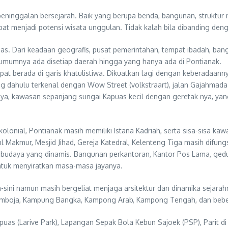
 peninggalan bersejarah. Baik yang berupa benda, bangunan, struktu
pat menjadi potensi wisata unggulan. Tidak kalah bila dibanding den
as. Dari keadaan geografis, pusat pemerintahan, tempat ibadah, ban
 umumnya ada disetiap daerah hingga yang hanya ada di Pontianak.
epat berada di garis khatulistiwa. Dikuatkan lagi dengan keberadaa
ng dahulu terkenal dengan Wow Street (volkstraart), jalan Gajahma
nya, kawasan sepanjang sungai Kapuas kecil dengan geretak nya, yan
onial, Pontianak masih memiliki Istana Kadriah, serta sisa-sisa kaw
tul Makmur, Mesjid Jihad, Gereja Katedral, Kelenteng Tiga masih dif
i budaya yang dinamis. Bangunan perkantoran, Kantor Pos Lama, ged
untuk menyiratkan masa-masa jayanya.
sini namun masih bergeliat menjaga arsitektur dan dinamika sejara
mboja, Kampung Bangka, Kampong Arab, Kampong Tengah, dan bebera
as (Larive Park), Lapangan Sepak Bola Kebun Sajoek (PSP), Parit di 