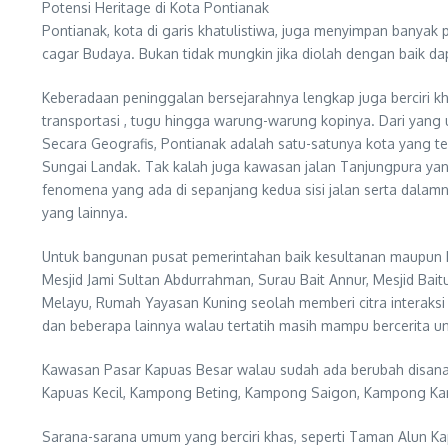
Potensi Heritage di Kota Pontianak
Pontianak, kota di garis khatulistiwa, juga menyimpan banyak
cagar Budaya. Bukan tidak mungkin jika diolah dengan baik da
Keberadaan peninggalan bersejarahnya lengkap juga berciri kh
transportasi , tugu hingga warung-warung kopinya. Dari yang
Secara Geografis, Pontianak adalah satu-satunya kota yang t
Sungai Landak. Tak kalah juga kawasan jalan Tanjungpura ya
fenomena yang ada di sepanjang kedua sisi jalan serta dalam
yang lainnya.
Untuk bangunan pusat pemerintahan baik kesultanan maupun kol
Mesjid Jami Sultan Abdurrahman, Surau Bait Annur, Mesjid Bai
Melayu, Rumah Yayasan Kuning seolah memberi citra interaks
dan beberapa lainnya walau tertatih masih mampu bercerita 
Kawasan Pasar Kapuas Besar walau sudah ada berubah disana-
Kapuas Kecil, Kampong Beting, Kampong Saigon, Kampong Ka
Sarana-sarana umum yang berciri khas, seperti Taman Alun Kapu