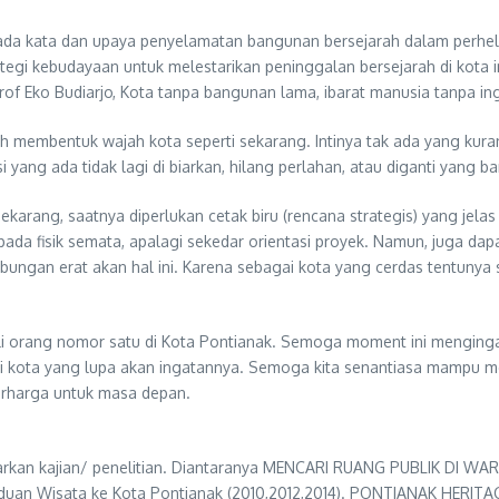
da kata dan upaya penyelamatan bangunan bersejarah dalam perhelat
egi kebudayaan untuk melestarikan peninggalan bersejarah di kota in
rof Eko Budiarjo, Kota tanpa bangunan lama, ibarat manusia tanpa in
ah membentuk wajah kota seperti sekarang. Intinya tak ada yang kurang
ang ada tidak lagi di biarkan, hilang perlahan, atau diganti yang ba
Sekarang, saatnya diperlukan cetak biru (rencana strategis) yang je
ada fisik semata, apalagi sekedar orientasi proyek. Namun, juga da
ubungan erat akan hal ini. Karena sebagai kota yang cerdas tentuny
 orang nomor satu di Kota Pontianak. Semoga moment ini mengingat
njadi kota yang lupa akan ingatannya. Semoga kita senantiasa mampu
erharga untuk masa depan.
arkan kajian/ penelitian. Diantaranya MENCARI RUANG PUBLIK DI WA
n Wisata ke Kota Pontianak (2010,2012,2014). PONTIANAK HERITAGE (