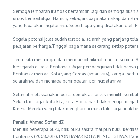
Semoga lembaran itu tidak bertambah lagi dan semoga akan a
untuk bernostalgia. Namun, sebagai upaya akan sikap dan strat
yang lupa akan ingatannya. Seperti apa yang dikatakan oleh P
Segala potensi jelas sudah tersedia, sejarah yang panjang tel
pelajaran berharga.Tinggal bagaimana sekarang setiap potensi y
Tentu kita mesti ingat dan mengambil hikmah dari itu semua. 
bersejarah di kota Pontianak. Agar pembangunan tidak hanya p
Pontianak menjadi Kota yang Cerdas (smart city), sangat berh
sejarahnya dan menjaga peninggalan-peninggalannya.
Selamat melaksanakan pesta demokrasi untuk memilih kembali
Sekali lagi, agar kota kita, kota Pontianak tidak menuju me
Karena Mereka yang tidak menghargai masa lalu, juga tidak b
Penulis: Ahmad Sofian dZ
Menulis beberapa buku, baik buku sastra maupun buku berdas
Pontianak (2008,2012), PONTIANAK KOTA KHATULISTIWA, Pandua