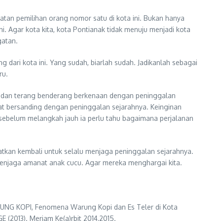
an pemilihan orang nomor satu di kota ini. Bukan hanya
i. Agar kota kita, kota Pontianak tidak menuju menjadi kota
gatan.
 dari kota ini. Yang sudah, biarlah sudah. Jadikanlah sebagai
ru.
las dan terang benderang berkenaan dengan peninggalan
pat bersanding dengan peninggalan sejarahnya. Keinginan
a sebelum melangkah jauh ia perlu tahu bagaimana perjalanan
kan kembali untuk selalu menjaga peninggalan sejarahnya.
 menjaga amanat anak cucu. Agar mereka menghargai kita.
RUNG KOPI, Fenomena Warung Kopi dan Es Teler di Kota
2013). Meriam Ke(a)rbit 2014,2015.