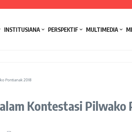
e NCC 4 Bali
ak
ukseskan Kerja Bakti di Anjungan Melancar
INSTITUSIANA
PERSPEKTIF
MULTIMEDIA
M
ko Pontianak 2018
alam Kontestasi Pilwako 