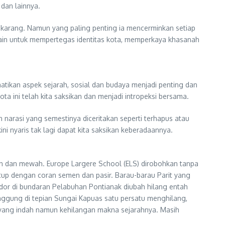
 dan lainnya.
ekarang. Namun yang paling penting ia mencerminkan setiap
lain untuk mempertegas identitas kota, memperkaya khasanah
tikan aspek sejarah, sosial dan budaya menjadi penting dan
ta ini telah kita saksikan dan menjadi intropeksi bersama.
 narasi yang semestinya diceritakan seperti terhapus atau
i nyaris tak lagi dapat kita saksikan keberadaannya.
h dan mewah. Europe Largere School (ELS) dirobohkan tanpa
utup dengan coran semen dan pasir. Barau-barau Parit yang
andor di bundaran Pelabuhan Pontianak diubah hilang entah
anggung di tepian Sungai Kapuas satu persatu menghilang,
i yang indah namun kehilangan makna sejarahnya. Masih