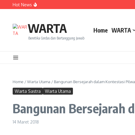
Lewati ke konten
Hot News
Dua Mahasiswa PAI IAIN Pontianak Bawa Geliat Kelapa k
Amanah Baru Arskal Salim untuk Kemajuan IAIN Pontian
Sinergi Masyarakat dan Mahasiswa KKL IAIN Pontianak S
WARTA
Home
WARTA
Beretika Cerdas dan Bertanggung Jawab
Home
/
Warta Utama
/
Bangunan Bersejarah dalam Kontestasi Pilwa
Warta Sastra
Warta Utama
Bangunan Bersejarah d
14 Maret 2018