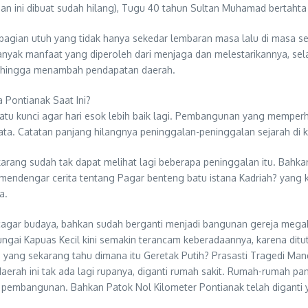
san ini dibuat sudah hilang), Tugu 40 tahun Sultan Muhamad bertahta
agian utuh yang tidak hanya sekedar lembaran masa lalu di masa s
anyak manfaat yang diperoleh dari menjaga dan melestarikannya, se
n, hingga menambah pendapatan daerah.
Pontianak Saat Ini?
u kunci agar hari esok lebih baik lagi. Pembangunan yang memperha
ata. Catatan panjang hilangnya peninggalan-peninggalan sejarah di ko
arang sudah tak dapat melihat lagi beberapa peninggalan itu. Bahkan
mendengar cerita tentang Pagar benteng batu istana Kadriah? yang kin
a.
cagar budaya, bahkan sudah berganti menjadi bangunan gereja mega
ungai Kapuas Kecil kini semakin terancam keberadaannya, karena dit
uda yang sekarang tahu dimana itu Geretak Putih? Prasasti Tragedi M
aerah ini tak ada lagi rupanya, diganti rumah sakit. Rumah-rumah p
oda pembangunan. Bahkan Patok Nol Kilometer Pontianak telah digant