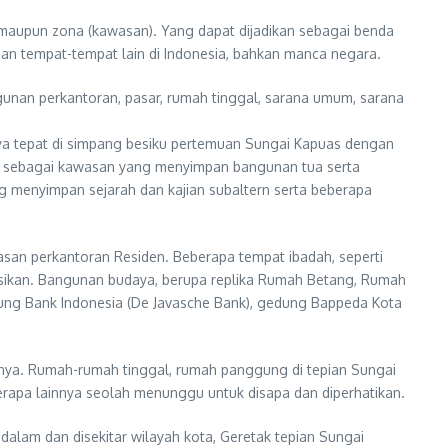
r maupun zona (kawasan). Yang dapat dijadikan sebagai benda
gan tempat-tempat lain di Indonesia, bahkan manca negara.
gunan perkantoran, pasar, rumah tinggal, sarana umum, sarana
nnya tepat di simpang besiku pertemuan Sungai Kapuas dengan
da sebagai kawasan yang menyimpan bangunan tua serta
g menyimpan sejarah dan kajian subaltern serta beberapa
asan perkantoran Residen. Beberapa tempat ibadah, seperti
ungsikan. Bangunan budaya, berupa replika Rumah Betang, Rumah
ung Bank Indonesia (De Javasche Bank), gedung Bappeda Kota
hnya. Rumah-rumah tinggal, rumah panggung di tepian Sungai
pa lainnya seolah menunggu untuk disapa dan diperhatikan.
dalam dan disekitar wilayah kota, Geretak tepian Sungai