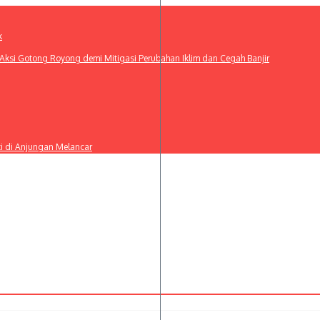
k
ksi Gotong Royong demi Mitigasi Perubahan Iklim dan Cegah Banjir
ti di Anjungan Melancar