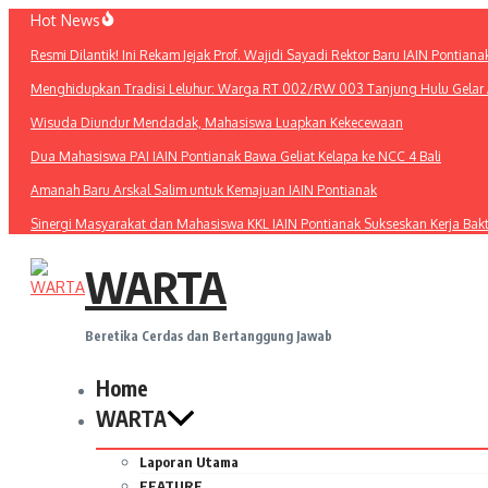
Lewati
Hot News
ke
Resmi Dilantik! Ini Rekam Jejak Prof. Wajidi Sayadi Rektor Baru IAIN Pontiana
konten
Menghidupkan Tradisi Leluhur: Warga RT 002/RW 003 Tanjung Hulu Gelar A
Wisuda Diundur Mendadak, Mahasiswa Luapkan Kekecewaan
Dua Mahasiswa PAI IAIN Pontianak Bawa Geliat Kelapa ke NCC 4 Bali
Amanah Baru Arskal Salim untuk Kemajuan IAIN Pontianak
Sinergi Masyarakat dan Mahasiswa KKL IAIN Pontianak Sukseskan Kerja Bak
WARTA
Beretika Cerdas dan Bertanggung Jawab
Home
WARTA
Laporan Utama
FEATURE