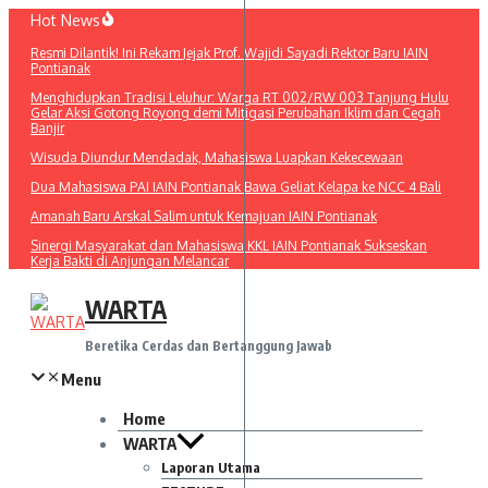
Lewati
Hot News
ke
Resmi Dilantik! Ini Rekam Jejak Prof. Wajidi Sayadi Rektor Baru IAIN
konten
Pontianak
Menghidupkan Tradisi Leluhur: Warga RT 002/RW 003 Tanjung Hulu
Gelar Aksi Gotong Royong demi Mitigasi Perubahan Iklim dan Cegah
Banjir
Wisuda Diundur Mendadak, Mahasiswa Luapkan Kekecewaan
Dua Mahasiswa PAI IAIN Pontianak Bawa Geliat Kelapa ke NCC 4 Bali
Amanah Baru Arskal Salim untuk Kemajuan IAIN Pontianak
Sinergi Masyarakat dan Mahasiswa KKL IAIN Pontianak Sukseskan
Kerja Bakti di Anjungan Melancar
WARTA
Beretika Cerdas dan Bertanggung Jawab
Menu
Home
WARTA
Laporan Utama