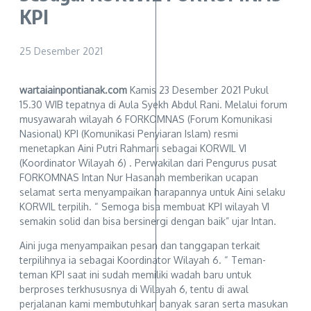
KPI
25 Desember 2021
wartaiainpontianak.com
Kamis 23 Desember 2021 Pukul
15.30 WIB tepatnya di Aula Syekh Abdul Rani. Melalui forum
musyawarah wilayah 6 FORKOMNAS (Forum Komunikasi
Nasional) KPI (Komunikasi Penyiaran Islam) resmi
menetapkan Aini Putri Rahmani sebagai KORWIL VI
(Koordinator Wilayah 6) . Perwakilan dari Pengurus pusat
FORKOMNAS Intan Nur Hasanah memberikan ucapan
selamat serta menyampaikan harapannya untuk Aini selaku
KORWIL terpilih. “ Semoga bisa membuat KPI wilayah VI
semakin solid dan bisa bersinergi dengan baik” ujar Intan.
Aini juga menyampaikan pesan dan tanggapan terkait
terpilihnya ia sebagai Koordinator Wilayah 6. “ Teman-
teman KPI saat ini sudah memiliki wadah baru untuk
berproses terkhususnya di Wilayah 6, tentu di awal
perjalanan kami membutuhkan banyak saran serta masukan