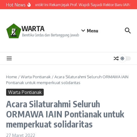
Lewati ke konten
Hot News
Resmi Dilantik! Ini Rekam Jejak Prof. Wajidi Sayadi Rektor Baru IAIN Po
WARTA
Menu
Beretika Cerdas dan Bertanggung Jawab
Home
/
Warta Pontianak
/
Acara Silaturahmi Seluruh ORMAWA IAIN
Pontianak untuk memperkuat solidaritas
Warta Pontianak
Acara Silaturahmi Seluruh
ORMAWA IAIN Pontianak untuk
memperkuat solidaritas
27 Maret 2022