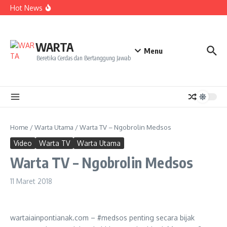
Kekecewaan
Lewati ke konten
Hot News
Dua Mahasiswa PAI IAIN Pontianak Bawa Geliat Kelapa
ke NCC 4 Bali
Amanah Baru Arskal Salim untuk Kemajuan IAIN
Pontianak
Sinergi Masyarakat dan Mahasiswa KKL IAIN Pontianak
WARTA
Sukseskan Kerja Bakti di Anjungan Melancar
Menu
Beretika Cerdas dan Bertanggung Jawab
Home
/
Warta Utama
/
Warta TV – Ngobrolin Medsos
Video
Warta TV
Warta Utama
Warta TV – Ngobrolin Medsos
11 Maret 2018
wartaiainpontianak.com – #medsos penting secara bijak