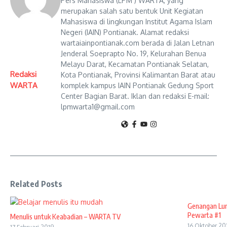
Pers Mahasiswa (LPM ) WARTA, yang
merupakan salah satu bentuk Unit Kegiatan
Mahasiswa di lingkungan Institut Agama Islam
Negeri (IAIN) Pontianak. Alamat redaksi
wartaiainpontianak.com berada di Jalan Letnan
Jenderal Soeprapto No. 19, Kelurahan Benua
Melayu Darat, Kecamatan Pontianak Selatan,
Redaksi
Kota Pontianak, Provinsi Kalimantan Barat atau
WARTA
komplek kampus IAIN Pontianak Gedung Sport
Center Bagian Barat. Iklan dan redaksi E-mail:
lpmwarta1@gmail.com
Related Posts
Genangan Lum
Pewarta #1
Menulis untuk Keabadian – WARTA TV
16 Oktober 20