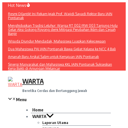
Lewati
Hot News
ke
Resmi Dilantik! Ini Rekam Jejak Prof. Wajidi Sayadi Rektor Baru IAIN
konten
Pontianak
Menghidupkan Tradisi Leluhur: Warga RT 002/RW 003 Tanjung Hulu
Gelar Aksi Gotong Royong demi Mitigasi Perubahan Iklim dan Cegah
Banjir
Wisuda Diundur Mendadak, Mahasiswa Luapkan Kekecewaan
Dua Mahasiswa PAI IAIN Pontianak Bawa Geliat Kelapa ke NCC 4 Bali
Amanah Baru Arskal Salim untuk Kemajuan IAIN Pontianak
Sinergi Masyarakat dan Mahasiswa KKL IAIN Pontianak Sukseskan
Kerja Bakti di Anjungan Melancar
WARTA
Beretika Cerdas dan Bertanggung Jawab
Menu
Home
WARTA
Laporan Utama