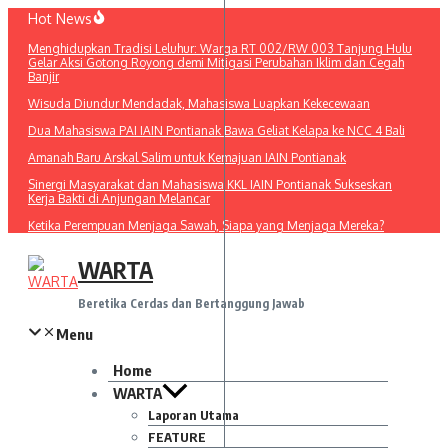
Lewati
Hot News
ke
Menghidupkan Tradisi Leluhur: Warga RT 002/RW 003 Tanjung Hulu
konten
Gelar Aksi Gotong Royong demi Mitigasi Perubahan Iklim dan Cegah
Banjir
Wisuda Diundur Mendadak, Mahasiswa Luapkan Kekecewaan
Dua Mahasiswa PAI IAIN Pontianak Bawa Geliat Kelapa ke NCC 4 Bali
Amanah Baru Arskal Salim untuk Kemajuan IAIN Pontianak
Sinergi Masyarakat dan Mahasiswa KKL IAIN Pontianak Sukseskan
Kerja Bakti di Anjungan Melancar
Ketika Perempuan Menjaga Sawah, Siapa yang Menjaga Mereka?
WARTA
Beretika Cerdas dan Bertanggung Jawab
Menu
Home
WARTA
Laporan Utama
FEATURE