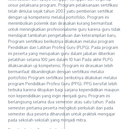
unsur pelaksana program. Program pelaksanaan sertifikasi
telah dimulai sejak tahun 2007 yaitu pemberian sertifikat
dengan uji kompetensi melalui portofolio. Program ini
menimbulkan polemik dan dirasakan kurang bermanfaat
untuk meningkatkan profesionalisme guru karena guru tidak
mendapat tambahan pengetahuan dan keterampilan baru,
Program sertifikasi berikutnya dilakukan melalui program
Pendidikan dan Latihan Profesi Guru (PLPG). Pada program
ini peserta yang merupakan guru dalam jabatan diberikan
pelatihan selama 100 jam dalam 10 hari Pada akhir PLPG
dilaksanakan uji kompetensi. Program ini dirasakan lebih
bermanfaat dibandingkan dengan sertifikasi melalui
portofolio Program sertifikasi berikutnya dilakukan melalui
program Pendidikan Profesi Guru (PPG). PPG bersifat lebih
terbuka karena ditujukan bagi sarjana kependidikan maupun
non kependidikan yang ingin menjadi guru, Program ini
berlangsung selama dua semester atau satu tahun. Pada
semester pertama peserta mengikuti perkuliah dan pada
semester dua peserta diharuskan untuk praktek mengajar
pada sekolah-sekolah yang menjadi mitra.