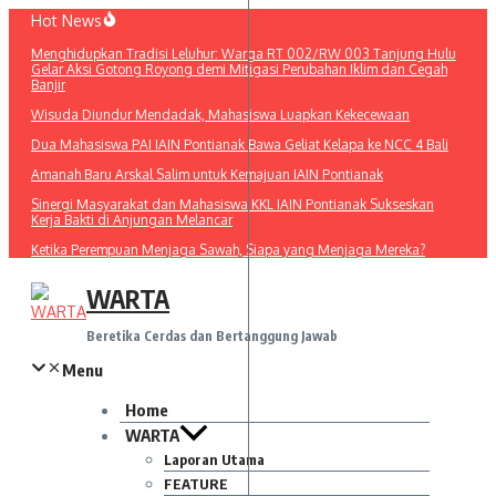
Lewati
Hot News
ke
Menghidupkan Tradisi Leluhur: Warga RT 002/RW 003 Tanjung Hulu
konten
Gelar Aksi Gotong Royong demi Mitigasi Perubahan Iklim dan Cegah
Banjir
Wisuda Diundur Mendadak, Mahasiswa Luapkan Kekecewaan
Dua Mahasiswa PAI IAIN Pontianak Bawa Geliat Kelapa ke NCC 4 Bali
Amanah Baru Arskal Salim untuk Kemajuan IAIN Pontianak
Sinergi Masyarakat dan Mahasiswa KKL IAIN Pontianak Sukseskan
Kerja Bakti di Anjungan Melancar
Ketika Perempuan Menjaga Sawah, Siapa yang Menjaga Mereka?
WARTA
Beretika Cerdas dan Bertanggung Jawab
Menu
Home
WARTA
Laporan Utama
FEATURE