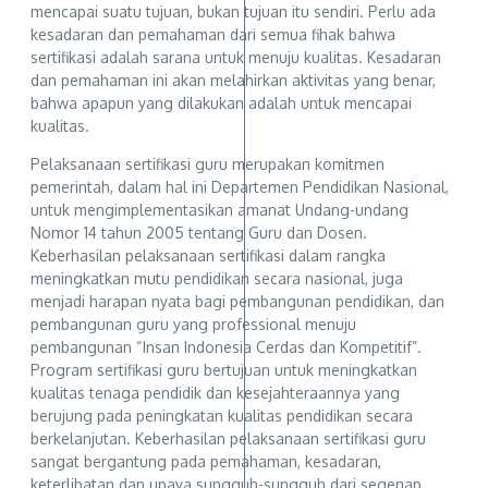
mencapai suatu tujuan, bukan tujuan itu sendiri. Perlu ada
kesadaran dan pemahaman dari semua fihak bahwa
sertifikasi adalah sarana untuk menuju kualitas. Kesadaran
dan pemahaman ini akan melahirkan aktivitas yang benar,
bahwa apapun yang dilakukan adalah untuk mencapai
kualitas.
Pelaksanaan sertifikasi guru merupakan komitmen
pemerintah, dalam hal ini Departemen Pendidikan Nasional,
untuk mengimplementasikan amanat Undang-undang
Nomor 14 tahun 2005 tentang Guru dan Dosen.
Keberhasilan pelaksanaan sertifikasi dalam rangka
meningkatkan mutu pendidikan secara nasional, juga
menjadi harapan nyata bagi pembangunan pendidikan, dan
pembangunan guru yang professional menuju
pembangunan “Insan Indonesia Cerdas dan Kompetitif”.
Program sertifikasi guru bertujuan untuk meningkatkan
kualitas tenaga pendidik dan kesejahteraannya yang
berujung pada peningkatan kualitas pendidikan secara
berkelanjutan. Keberhasilan pelaksanaan sertifikasi guru
sangat bergantung pada pemahaman, kesadaran,
keterlibatan dan upaya sungguh-sungguh dari segenap