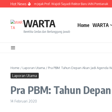
Lewati ke konten
Hot News
Resmi Dilantik! Ini Rekam Jejak Prof. Wajidi Sayadi Rektor Baru IAIN Pontianak
M
WARTA
Home
WARTA
Beretika Cerdas dan Bertanggung Jawab
Home
/
Laporan Utama
/
Pra PBM: Tahun Depan Akan Jadi Agenda W
Laporan Utama
Pra PBM: Tahun Depan 
14 Februari 2020