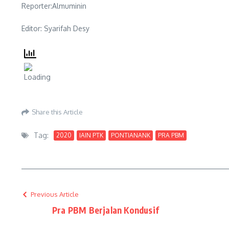
Reporter:Almuminin
Editor: Syarifah Desy
Share this Article
Tag:
2020
IAIN PTK
PONTIANANK
PRA PBM
Previous Article
Pra PBM Berjalan Kondusif