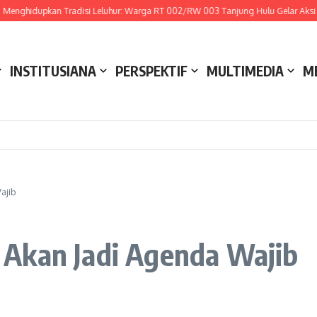
enghidupkan Tradisi Leluhur: Warga RT 002/RW 003 Tanjung Hulu Gelar Aksi Got
INSTITUSIANA
PERSPEKTIF
MULTIMEDIA
M
ajib
Akan Jadi Agenda Wajib