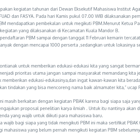
akan kegiatan tahunan dari Dewan Eksekutif Mahasiswa Institut Ag
TIK,FUAD dan FASYA. Pada hari Kamis pukul 07.00 WIB dilaksanakan p
 PBM mendapatkan pembekalan untuk megikuti PBM.Menurut Ketua Pani
i kegiatan yang dilaksanakan di Kecamatan Kuala Mandor B.
an pendaftaran PBM sampai dengan tanggal 11 Februari kemarin tercat
anyak dengan mencapai 1000 perserta ,sedangkan untuk lokasinya se
ontianak untuk memberikan edukasi-edukasi kita yang sangat bermanf
a menjadi prioritas utama jangan sampai masyarakat memandang kita je
 memberikan edukasi-edukasinya,dan ingat kawan-kawan kita berada d
kan tindakan yang bisa mencoreng nama baik almamater kita,” ucap 
 masih berkaitan dengan kegiatan PBAK karena bagi siapa saja yang 
 mengajukan proposal penelitian karya ilmiah . Untuk itu nantinya a
nda yang wajib untuk diikuti para mahasiswa baru.
 wajib bagi siapa yang tidak mengikuti PBM ini maka sertifikat PBAK 
bagi mahasiswa yang belum pernah mengikuti kegiatan PBM sebelumnya