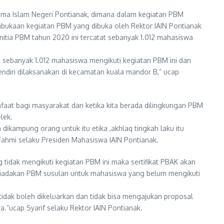
ama Islam Negeri Pontianak, dimana dalam kegiatan PBM
embukaan kegiatan PBM yang dibuka oleh Rektor IAIN Pontianak
tia PBM tahun 2020 ini tercatat sebanyak 1.012 mahasiswa
at sebanyak 1.012 mahasiswa mengikuti kegiatan PBM ini dan
ndiri dilaksanakan di kecamatan kuala mandor B,” ucap
aat bagi masyarakat dan ketika kita berada dilingkungan PBM
lek.
ikampung orang untuk itu etika ,akhlaq tingkah laku itu
Fahmi selaku Presiden Mahasiswa IAIN Pontianak.
tidak mengikuti kegiatan PBM ini maka sertifikat PBAK akan
kan diadakan PBM susulan untuk mahasiswa yang belum mengikuti
tidak boleh dikeluarkan dan tidak bisa mengajukan proposal
.”ucap Syarif selaku Rektor IAIN Pontianak.