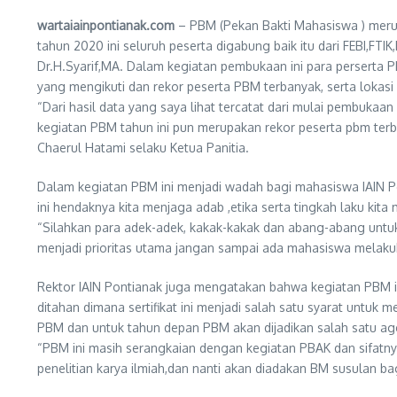
wartaiainpontianak.com
– PBM (Pekan Bakti Mahasiswa ) merup
tahun 2020 ini seluruh peserta digabung baik itu dari FEBI,F
Dr.H.Syarif,MA. Dalam kegiatan pembukaan ini para perserta
yang mengikuti dan rekor peserta PBM terbanyak, serta lokas
“Dari hasil data yang saya lihat tercatat dari mulai pembuka
kegiatan PBM tahun ini pun merupakan rekor peserta pbm terb
Chaerul Hatami selaku Ketua Panitia.
Dalam kegiatan PBM ini menjadi wadah bagi mahasiswa IAIN P
ini hendaknya kita menjaga adab ,etika serta tingkah laku kit
“Silahkan para adek-adek, kakak-kakak dan abang-abang untuk
menjadi prioritas utama jangan sampai ada mahasiswa melaku
Rektor IAIN Pontianak juga mengatakan bahwa kegiatan PBM ini
ditahan dimana sertifikat ini menjadi salah satu syarat untuk
PBM dan untuk tahun depan PBM akan dijadikan salah satu age
“PBM ini masih serangkaian dengan kegiatan PBAK dan sifatnya
penelitian karya ilmiah,dan nanti akan diadakan BM susulan 