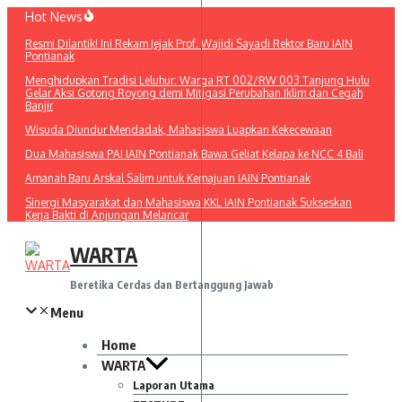
Lewati
Hot News
ke
Resmi Dilantik! Ini Rekam Jejak Prof. Wajidi Sayadi Rektor Baru IAIN
konten
Pontianak
Menghidupkan Tradisi Leluhur: Warga RT 002/RW 003 Tanjung Hulu
Gelar Aksi Gotong Royong demi Mitigasi Perubahan Iklim dan Cegah
Banjir
Wisuda Diundur Mendadak, Mahasiswa Luapkan Kekecewaan
Dua Mahasiswa PAI IAIN Pontianak Bawa Geliat Kelapa ke NCC 4 Bali
Amanah Baru Arskal Salim untuk Kemajuan IAIN Pontianak
Sinergi Masyarakat dan Mahasiswa KKL IAIN Pontianak Sukseskan
Kerja Bakti di Anjungan Melancar
WARTA
Beretika Cerdas dan Bertanggung Jawab
Menu
Home
WARTA
Laporan Utama