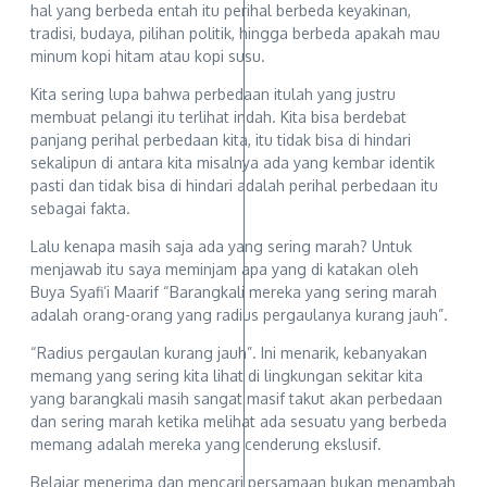
hal yang berbeda entah itu perihal berbeda keyakinan,
tradisi, budaya, pilihan politik, hingga berbeda apakah mau
minum kopi hitam atau kopi susu.
Kita sering lupa bahwa perbedaan itulah yang justru
membuat pelangi itu terlihat indah. Kita bisa berdebat
panjang perihal perbedaan kita, itu tidak bisa di hindari
sekalipun di antara kita misalnya ada yang kembar identik
pasti dan tidak bisa di hindari adalah perihal perbedaan itu
sebagai fakta.
Lalu kenapa masih saja ada yang sering marah? Untuk
menjawab itu saya meminjam apa yang di katakan oleh
Buya Syafi’i Maarif “Barangkali mereka yang sering marah
adalah orang-orang yang radius pergaulanya kurang jauh”.
“Radius pergaulan kurang jauh”. Ini menarik, kebanyakan
memang yang sering kita lihat di lingkungan sekitar kita
yang barangkali masih sangat masif takut akan perbedaan
dan sering marah ketika melihat ada sesuatu yang berbeda
memang adalah mereka yang cenderung ekslusif.
Belajar menerima dan mencari persamaan bukan menambah