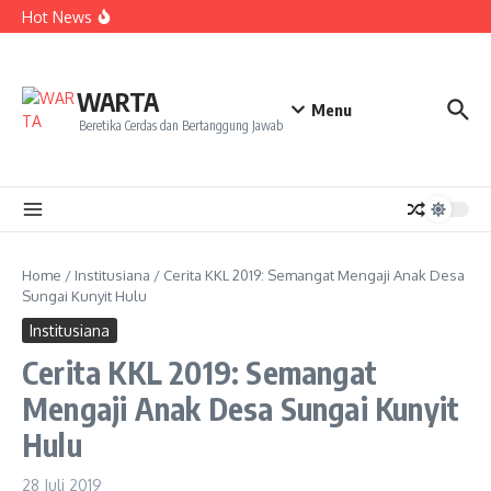
Kekecewaan
Lewati ke konten
Hot News
Dua Mahasiswa PAI IAIN Pontianak Bawa Geliat Kelapa
ke NCC 4 Bali
Amanah Baru Arskal Salim untuk Kemajuan IAIN
Pontianak
Sinergi Masyarakat dan Mahasiswa KKL IAIN Pontianak
WARTA
Sukseskan Kerja Bakti di Anjungan Melancar
Menu
Beretika Cerdas dan Bertanggung Jawab
Home
/
Institusiana
/
Cerita KKL 2019: Semangat Mengaji Anak Desa
Sungai Kunyit Hulu
Institusiana
Cerita KKL 2019: Semangat
Mengaji Anak Desa Sungai Kunyit
Hulu
28 Juli 2019