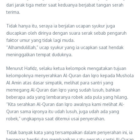
dari jarak tiga meter saat keduanya berjabat tangan serah
terima.
Tidak hanya itu, seraya ia berjalan ucapan syukur juga
diucapkan oleh dirinya dengan suara serak sebab pengaruh
faktor umur yang tidak lagi muda.
“Alhamdulillah,” ucap syukur yang ia ucapkan saat hendak
meninggalkan tempat duduknya.
Menurut Hafidz, selaku ketua kelompok mengatakan tujuan
kelompoknya menyerahkan Al-Quran dan Iqro kepada Mushola
Al Amin atas dasar simpatik, melihat para santri yang
memegang Al-Quran dan Iqro yang sudah lusuh, bahkan
beberapa ada yang lembaranya robek ada pula yang hilang.
“Kita serahkan Al-Quran dan Iqro awalnya kami melihat Al-
Quran sama iqronya itu udah lusuh, juga udah ada yang
robek,” ungkapnya saat ditemui usai penyerahan.
Tidak banyak kata yang tersampaikan dalam penyerahan ini, ia
bergegas berdiri dan membagikan satu persatu santri Al-Quran