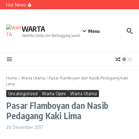
Kekecewaan
Lewati ke konten
Hot News
Dua Mahasiswa PAI IAIN Pontianak Bawa Geliat Kelapa
ke NCC 4 Bali
Amanah Baru Arskal Salim untuk Kemajuan IAIN
Pontianak
Sinergi Masyarakat dan Mahasiswa KKL IAIN Pontianak
WARTA
Sukseskan Kerja Bakti di Anjungan Melancar
Menu
Beretika Cerdas dan Bertanggung Jawab
Home
/
Warta Utama
/
Pasar Flamboyan dan Nasib Pedagang Kaki
Lima
Uncategorized
Warta Opini
Warta Utama
Pasar Flamboyan dan Nasib
Pedagang Kaki Lima
26 Desember 2017