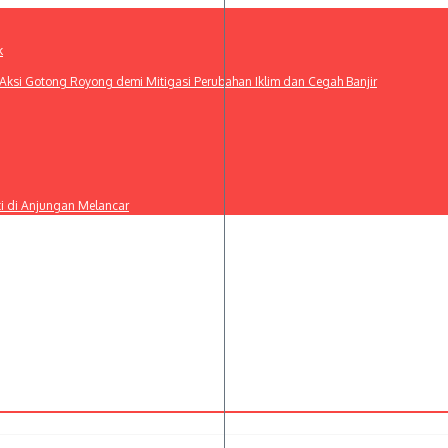
k
ksi Gotong Royong demi Mitigasi Perubahan Iklim dan Cegah Banjir
ti di Anjungan Melancar