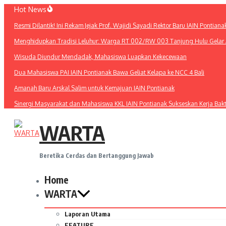
Lewati
Hot News
ke
Resmi Dilantik! Ini Rekam Jejak Prof. Wajidi Sayadi Rektor Baru IAIN Pontiana
konten
Menghidupkan Tradisi Leluhur: Warga RT 002/RW 003 Tanjung Hulu Gelar A
Wisuda Diundur Mendadak, Mahasiswa Luapkan Kekecewaan
Dua Mahasiswa PAI IAIN Pontianak Bawa Geliat Kelapa ke NCC 4 Bali
Amanah Baru Arskal Salim untuk Kemajuan IAIN Pontianak
Sinergi Masyarakat dan Mahasiswa KKL IAIN Pontianak Sukseskan Kerja Bak
WARTA
Beretika Cerdas dan Bertanggung Jawab
Home
WARTA
Laporan Utama
FEATURE