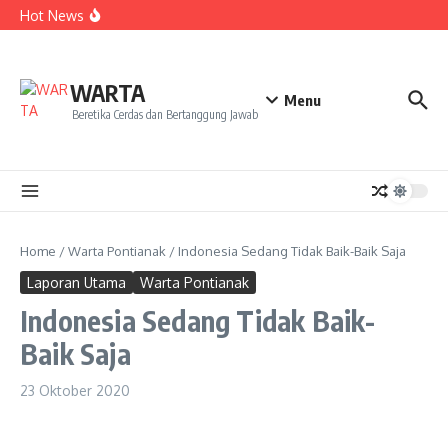
Kekecewaan
Lewati ke konten
Hot News
Dua Mahasiswa PAI IAIN Pontianak Bawa Geliat Kelapa
ke NCC 4 Bali
Amanah Baru Arskal Salim untuk Kemajuan IAIN
Pontianak
Sinergi Masyarakat dan Mahasiswa KKL IAIN Pontianak
WARTA
Sukseskan Kerja Bakti di Anjungan Melancar
Menu
Beretika Cerdas dan Bertanggung Jawab
Home
/
Warta Pontianak
/
Indonesia Sedang Tidak Baik-Baik Saja
Laporan Utama
Warta Pontianak
Indonesia Sedang Tidak Baik-
Baik Saja
23 Oktober 2020