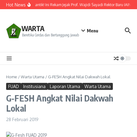
Lewati ke konten
Hot News
Resmi Dilantik! Ini Rekam Jejak Prof. Wajidi Sayadi Rektor Baru IAIN Po
WARTA
Menu
Beretika Cerdas dan Bertanggung Jawab
Home
/
Warta Utama
/
G-FESH Angkat Nilai Dakwah Lokal
FUAD
Institusiana
Laporan Utama
Warta Utama
G-FESH Angkat Nilai Dakwah
Lokal
28 Februari 2019