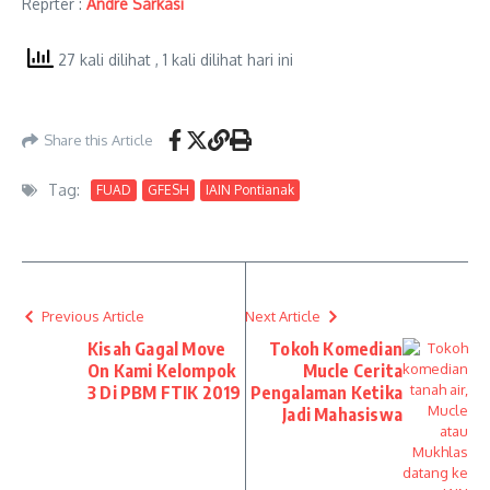
Reprter :
Andre Sarkasi
27 kali dilihat
, 1 kali dilihat hari ini
Share this Article
Tag:
FUAD
GFESH
IAIN Pontianak
Previous Article
Next Article
Kisah Gagal Move
Tokoh Komedian
On Kami Kelompok
Mucle Cerita
3 Di PBM FTIK 2019
Pengalaman Ketika
Jadi Mahasiswa