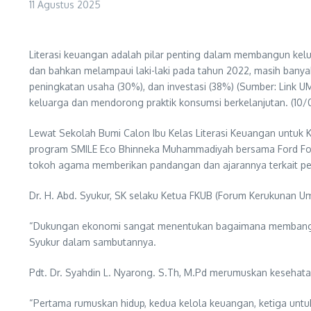
11 Agustus 2025
Literasi keuangan adalah pilar penting dalam membangun kel
dan bahkan melampaui laki-laki pada tahun 2022, masih bany
peningkatan usaha (30%), dan investasi (38%) (Sumber: Link 
keluarga dan mendorong praktik konsumsi berkelanjutan. (10/0
Lewat Sekolah Bumi Calon Ibu Kelas Literasi Keuangan untuk 
program SMILE Eco Bhinneka Muhammadiyah bersama Ford Fon
tokoh agama memberikan pandangan dan ajarannya terkait p
Dr. H. Abd. Syukur, SK selaku Ketua FKUB (Forum Kerukunan
“Dukungan ekonomi sangat menentukan bagaimana membangun 
Syukur dalam sambutannya.
Pdt. Dr. Syahdin L. Nyarong. S.Th, M.Pd merumuskan kesehatan
“Pertama rumuskan hidup, kedua kelola keuangan, ketiga untuk