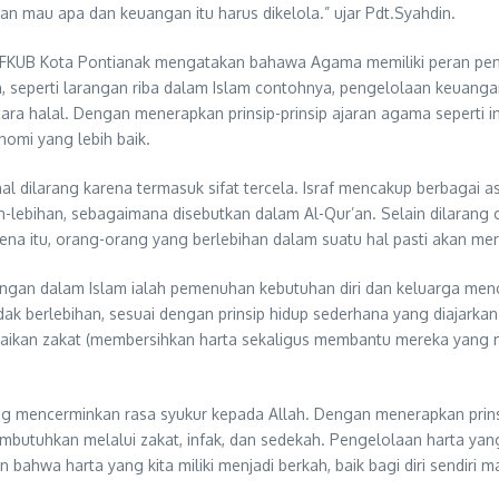
n mau apa dan keuangan itu harus dikelola.” ujar Pdt.Syahdin.
FKUB Kota Pontianak mengatakan bahawa Agama memiliki peran penti
, seperti larangan riba dalam Islam contohnya, pengelolaan keuangan
a halal. Dengan menerapkan prinsip-prinsip ajaran agama seperti ini
omi yang lebih baik.
al dilarang karena termasuk sifat tercela. Israf mencakup berbagai 
-lebihan, sebagaimana disebutkan dalam Al-Qur’an. Selain dilarang 
na itu, orang-orang yang berlebihan dalam suatu hal pasti akan mer
ngan dalam Islam ialah pemenuhan kebutuhan diri dan keluarga men
tidak berlebihan, sesuai dengan prinsip hidup sederhana yang diajark
naikan zakat (membersihkan harta sekaligus membantu mereka yang m
ng mencerminkan rasa syukur kepada Allah. Dengan menerapkan prin
butuhkan melalui zakat, infak, dan sedekah. Pengelolaan harta yan
bahwa harta yang kita miliki menjadi berkah, baik bagi diri sendiri 