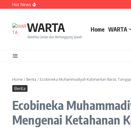
Lewati ke konten
Hot News
Amanah Baru Arskal Salim untuk Kemajuan IAIN Pontian
Sinergi Masyarakat dan Mahasiswa KKL IAIN Pontianak S
Ketika Perempuan Menjaga Sawah, Siapa yang Menjaga
WARTA
Home
WARTA
Beretika Cerdas dan Bertanggung Jawab
Home
/
Berita
/
Ecobineka Muhammadiyah Kalimantan Barat, Tang
Berita
Ecobineka Muhammadiy
Mengenai Ketahanan K