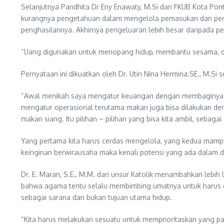
Selanjutnya Pandhita Dr Eny Enawaty, M.Si dari FKUB Kota Po
kurangnya pengetahuan dalam mengelola pemasukan dan pengel
penghasilannya. Akhirnya pengeluaran lebih besar daripada pe
“Uang digunakan untuk menopang hidup, membantu sesama, da
Pernyataan ini dikuatkan oleh Dr. Utin Nina Hermina.SE., M.Si 
“Awal menikah saya mengatur keuangan dengan membaginya (p
mengatur operasional terutama makan juga bisa dilakukan de
makan siang. Itu pilihan – pilihan yang bisa kita ambil, sebaga
Yang pertama kita harus cerdas mengelola, yang kedua mampu 
keinginan berwirausaha maka kenali potensi yang ada dalam d
Dr. E. Maran, S.E., M.M. dari unsur Katolik menambahkan lebi
bahwa agama tentu selalu membimbing umatnya untuk harus dil
sebagai sarana dan bukan tujuan utama hidup.
“Kita harus melakukan sesuatu untuk memprioritaskan yang pa