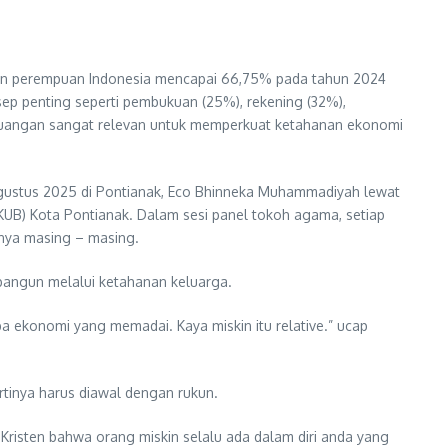
ngan perempuan Indonesia mencapai 66,75% pada tahun 2024
p penting seperti pembukuan (25%), rekening (32%),
 keuangan sangat relevan untuk memperkuat ketahanan ekonomi
 Agustus 2025 di Pontianak, Eco Bhinneka Muhammadiyah lewat
) Kota Pontianak. Dalam sesi panel tokoh agama, setiap
nya masing – masing.
bangun melalui ketahanan keluarga.
onomi yang memadai. Kaya miskin itu relative.” ucap
rtinya harus diawal dengan rukun.
 Kristen bahwa orang miskin selalu ada dalam diri anda yang