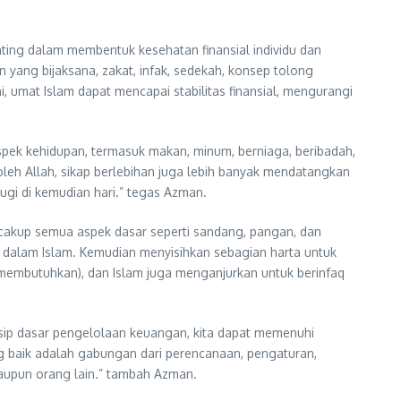
ng dalam membentuk kesehatan finansial individu dan
 yang bijaksana, zakat, infak, sedekah, konsep tolong
, umat Islam dapat mencapai stabilitas finansial, mengurangi
aspek kehidupan, termasuk makan, minum, berniaga, beribadah,
oleh Allah, sikap berlebihan juga lebih banyak mendatangkan
ugi di kemudian hari.” tegas Azman.
cakup semua aspek dasar seperti sandang, pangan, dan
an dalam Islam. Kemudian menyisihkan sebagian harta untuk
embutuhkan), dan Islam juga menganjurkan untuk berinfaq
sip dasar pengelolaan keuangan, kita dapat memenuhi
g baik adalah gabungan dari perencanaan, pengaturan,
maupun orang lain.” tambah Azman.