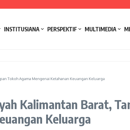
ak
ukseskan Kerja Bakti di Anjungan Melancar
 Mereka?
INSTITUSIANA
PERSPEKTIF
MULTIMEDIA
M
gapan Tokoh Agama Mengenai Ketahanan Keuangan Keluarga
ah Kalimantan Barat, T
euangan Keluarga