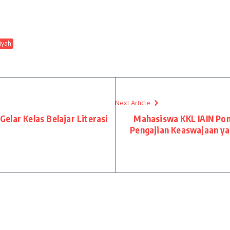
yah
Next Article
lar Kelas Belajar Literasi
Mahasiswa KKL IAIN Pon
Pengajian Keaswajaan yan