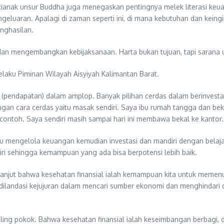
ntianak unsur Buddha juga menegaskan pentingnya melek literasi keu
uaran. Apalagi di zaman seperti ini, di mana kebutuhan dan keingi
nghasilan.
n mengembangkan kebijaksanaan. Harta bukan tujuan, tapi sarana 
selaku Piminan Wilayah Aisyiyah Kalimantan Barat.
endapatan) dalam amplop. Banyak pilihan cerdas dalam berinvesta
ngan cara cerdas yaitu masak sendiri. Saya ibu rumah tangga dan be
i contoh. Saya sendiri masih sampai hari ini membawa bekal ke kantor.”
mengelola keuangan kemudian investasi dan mandiri dengan belajar b
iri sehingga kemampuan yang ada bisa berpotensi lebih baik.
h lanjut bahwa kesehatan finansial ialah kemampuan kita untuk meme
andasi kejujuran dalam mencari sumber ekonomi dan menghindari diri
ling pokok. Bahwa kesehatan finansial ialah keseimbangan berbagi, 