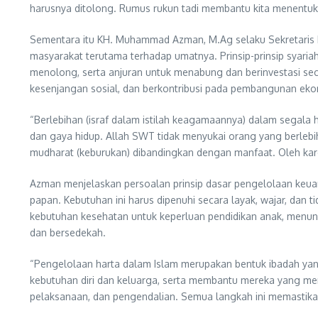
harusnya ditolong. Rumus rukun tadi membantu kita menentuka
Sementara itu KH. Muhammad Azman, M.Ag selaku Sekretaris 
masyarakat terutama terhadap umatnya. Prinsip-prinsip syariah
menolong, serta anjuran untuk menabung dan berinvestasi secar
kesenjangan sosial, dan berkontribusi pada pembangunan ekon
“Berlebihan (israf dalam istilah keagamaannya) dalam segala h
dan gaya hidup. Allah SWT tidak menyukai orang yang berlebih
mudharat (keburukan) dibandingkan dengan manfaat. Oleh kare
Azman menjelaskan persoalan prinsip dasar pengelolaan keua
papan. Kebutuhan ini harus dipenuhi secara layak, wajar, dan 
kebutuhan kesehatan untuk keperluan pendidikan anak, menu
dan bersedekah.
“Pengelolaan harta dalam Islam merupakan bentuk ibadah ya
kebutuhan diri dan keluarga, serta membantu mereka yang mem
pelaksanaan, dan pengendalian. Semua langkah ini memastikan 