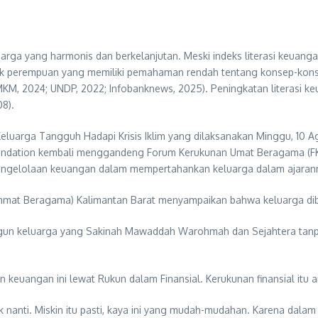
uarga yang harmonis dan berkelanjutan. Meski indeks literasi keua
ak perempuan yang memiliki pemahaman rendah tentang konsep-konse
UMKM, 2024; UNDP, 2022; Infobanknews, 2025). Peningkatan literasi
8).
Keluarga Tangguh Hadapi Krisis Iklim yang dilaksanakan Minggu, 10
dation kembali menggandeng Forum Kerukunan Umat Beragama (FKUB
engelolaan keuangan dalam mempertahankan keluarga dalam ajaran
 Ummat Beragama) Kalimantan Barat menyampaikan bahwa keluarga di
keluarga yang Sakinah Mawaddah Warohmah dan Sejahtera tanpa ek
 keuangan ini lewat Rukun dalam Finansial. Kerukunan finansial itu a
 nanti. Miskin itu pasti, kaya ini yang mudah-mudahan. Karena dalam