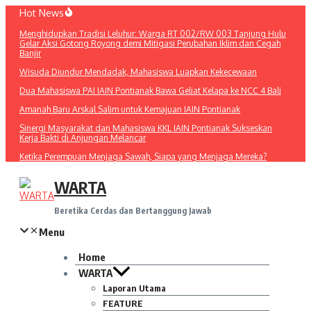
Lewati
Hot News
ke
Menghidupkan Tradisi Leluhur: Warga RT 002/RW 003 Tanjung Hulu
konten
Gelar Aksi Gotong Royong demi Mitigasi Perubahan Iklim dan Cegah
Banjir
Wisuda Diundur Mendadak, Mahasiswa Luapkan Kekecewaan
Dua Mahasiswa PAI IAIN Pontianak Bawa Geliat Kelapa ke NCC 4 Bali
Amanah Baru Arskal Salim untuk Kemajuan IAIN Pontianak
Sinergi Masyarakat dan Mahasiswa KKL IAIN Pontianak Sukseskan
Kerja Bakti di Anjungan Melancar
Ketika Perempuan Menjaga Sawah, Siapa yang Menjaga Mereka?
WARTA
Beretika Cerdas dan Bertanggung Jawab
Menu
Home
WARTA
Laporan Utama
FEATURE