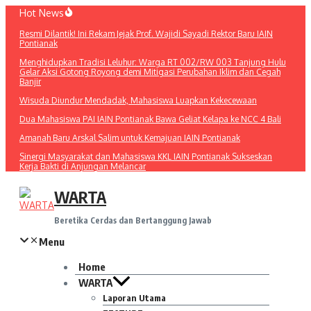
Lewati
Hot News
ke
Resmi Dilantik! Ini Rekam Jejak Prof. Wajidi Sayadi Rektor Baru IAIN
konten
Pontianak
Menghidupkan Tradisi Leluhur: Warga RT 002/RW 003 Tanjung Hulu
Gelar Aksi Gotong Royong demi Mitigasi Perubahan Iklim dan Cegah
Banjir
Wisuda Diundur Mendadak, Mahasiswa Luapkan Kekecewaan
Dua Mahasiswa PAI IAIN Pontianak Bawa Geliat Kelapa ke NCC 4 Bali
Amanah Baru Arskal Salim untuk Kemajuan IAIN Pontianak
Sinergi Masyarakat dan Mahasiswa KKL IAIN Pontianak Sukseskan
Kerja Bakti di Anjungan Melancar
WARTA
Beretika Cerdas dan Bertanggung Jawab
Menu
Home
WARTA
Laporan Utama