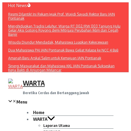
Lewati
Hot News
ke
Resmi Dilantik! Ini Rekam Jejak Prof. Wajidi Sayadi Rektor Baru IAIN
konten
Pontianak
Menghidupkan Tradisi Leluhur: Warga RT 002/RW 003 Tanjung Hulu
Gelar Aksi Gotong Royong demi Mitigasi Perubahan Iklim dan Cegah
Banjir
Wisuda Diundur Mendadak, Mahasiswa Luapkan Kekecewaan
Dua Mahasiswa PAI IAIN Pontianak Bawa Geliat Kelapa ke NCC 4 Bali
Amanah Baru Arskal Salim untuk Kemajuan IAIN Pontianak
Sinergi Masyarakat dan Mahasiswa KKL IAIN Pontianak Sukseskan
Kerja Bakti di Anjungan Melancar
WARTA
Beretika Cerdas dan Bertanggung Jawab
Menu
Home
WARTA
Laporan Utama