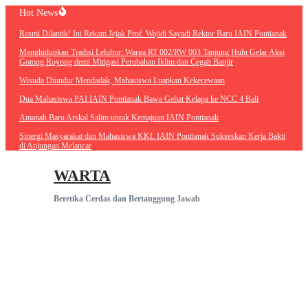
Lewati
Hot News
ke
Resmi Dilantik! Ini Rekam Jejak Prof. Wajidi Sayadi Rektor Baru IAIN
konten
Pontianak
Menghidupkan Tradisi Leluhur: Warga RT 002/RW 003 Tanjung Hulu
Gelar Aksi Gotong Royong demi Mitigasi Perubahan Iklim dan Cegah
Banjir
Wisuda Diundur Mendadak, Mahasiswa Luapkan Kekecewaan
Dua Mahasiswa PAI IAIN Pontianak Bawa Geliat Kelapa ke NCC 4 Bali
Amanah Baru Arskal Salim untuk Kemajuan IAIN Pontianak
Sinergi Masyarakat dan Mahasiswa KKL IAIN Pontianak Sukseskan
Kerja Bakti di Anjungan Melancar
WARTA
Beretika Cerdas dan Bertanggung Jawab