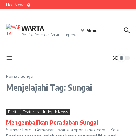
Kekecewaan
Lewati ke konten
Hot News
Dua Mahasiswa PAI IAIN Pontianak Bawa Geliat Kelapa
ke NCC 4 Bali
Amanah Baru Arskal Salim untuk Kemajuan IAIN
Pontianak
Sinergi Masyarakat dan Mahasiswa KKL IAIN Pontianak
WARTA
Sukseskan Kerja Bakti di Anjungan Melancar
Menu
Beretika Cerdas dan Bertanggung Jawab
Home
/
Sungai
Menjelajahi Tag: Sungai
Berita
Features
Indepth News
Mengembalikan Peradaban Sungai
Sumber Foto : Gemawan wartaiainpontianak.com – Kota