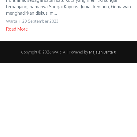
Pontianak sebagai salah satu kota yang memiliki sungai
terpanjang, namanya Sungai Kapuas. Jumat kemarin, Gemawan
menghadirkan diskusi m...
Warta
20 September 2023
Read More
Copyright © 2026 WARTA | Powered by
Majalah Berita X