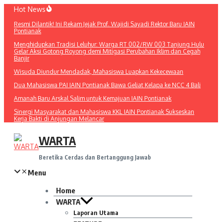
Lewati
Hot News
ke
Resmi Dilantik! Ini Rekam Jejak Prof. Wajidi Sayadi Rektor Baru IAIN
konten
Pontianak
Menghidupkan Tradisi Leluhur: Warga RT 002/RW 003 Tanjung Hulu
Gelar Aksi Gotong Royong demi Mitigasi Perubahan Iklim dan Cegah
Banjir
Wisuda Diundur Mendadak, Mahasiswa Luapkan Kekecewaan
Dua Mahasiswa PAI IAIN Pontianak Bawa Geliat Kelapa ke NCC 4 Bali
Amanah Baru Arskal Salim untuk Kemajuan IAIN Pontianak
Sinergi Masyarakat dan Mahasiswa KKL IAIN Pontianak Sukseskan
Kerja Bakti di Anjungan Melancar
WARTA
Beretika Cerdas dan Bertanggung Jawab
Menu
Home
WARTA
Laporan Utama