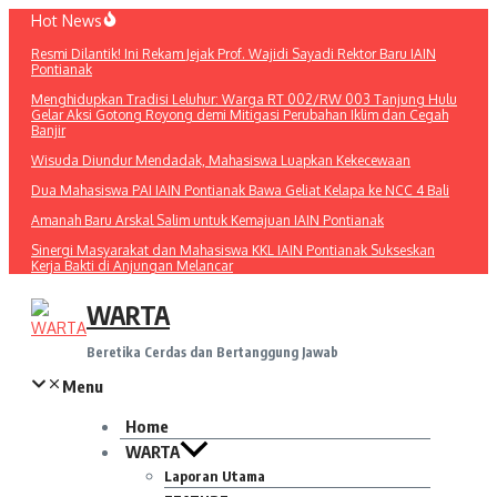
Lewati
Hot News
ke
Resmi Dilantik! Ini Rekam Jejak Prof. Wajidi Sayadi Rektor Baru IAIN
konten
Pontianak
Menghidupkan Tradisi Leluhur: Warga RT 002/RW 003 Tanjung Hulu
Gelar Aksi Gotong Royong demi Mitigasi Perubahan Iklim dan Cegah
Banjir
Wisuda Diundur Mendadak, Mahasiswa Luapkan Kekecewaan
Dua Mahasiswa PAI IAIN Pontianak Bawa Geliat Kelapa ke NCC 4 Bali
Amanah Baru Arskal Salim untuk Kemajuan IAIN Pontianak
Sinergi Masyarakat dan Mahasiswa KKL IAIN Pontianak Sukseskan
Kerja Bakti di Anjungan Melancar
WARTA
Beretika Cerdas dan Bertanggung Jawab
Menu
Home
WARTA
Laporan Utama