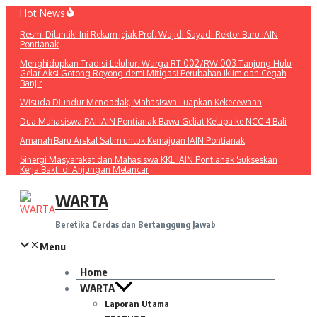
Lewati
Hot News
ke
Resmi Dilantik! Ini Rekam Jejak Prof. Wajidi Sayadi Rektor Baru IAIN
konten
Pontianak
Menghidupkan Tradisi Leluhur: Warga RT 002/RW 003 Tanjung Hulu
Gelar Aksi Gotong Royong demi Mitigasi Perubahan Iklim dan Cegah
Banjir
Wisuda Diundur Mendadak, Mahasiswa Luapkan Kekecewaan
Dua Mahasiswa PAI IAIN Pontianak Bawa Geliat Kelapa ke NCC 4 Bali
Amanah Baru Arskal Salim untuk Kemajuan IAIN Pontianak
Sinergi Masyarakat dan Mahasiswa KKL IAIN Pontianak Sukseskan
Kerja Bakti di Anjungan Melancar
WARTA
Beretika Cerdas dan Bertanggung Jawab
Menu
Home
WARTA
Laporan Utama