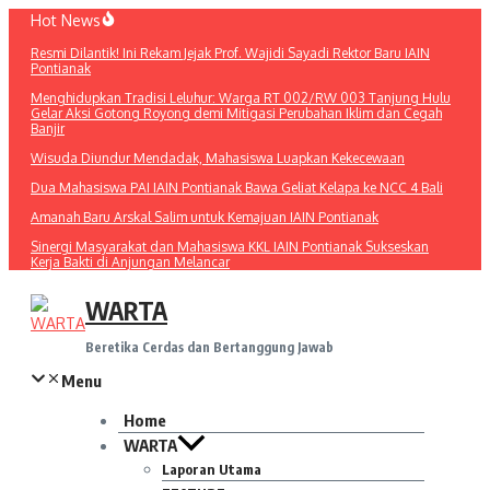
Lewati
Hot News
ke
Resmi Dilantik! Ini Rekam Jejak Prof. Wajidi Sayadi Rektor Baru IAIN
konten
Pontianak
Menghidupkan Tradisi Leluhur: Warga RT 002/RW 003 Tanjung Hulu
Gelar Aksi Gotong Royong demi Mitigasi Perubahan Iklim dan Cegah
Banjir
Wisuda Diundur Mendadak, Mahasiswa Luapkan Kekecewaan
Dua Mahasiswa PAI IAIN Pontianak Bawa Geliat Kelapa ke NCC 4 Bali
Amanah Baru Arskal Salim untuk Kemajuan IAIN Pontianak
Sinergi Masyarakat dan Mahasiswa KKL IAIN Pontianak Sukseskan
Kerja Bakti di Anjungan Melancar
WARTA
Beretika Cerdas dan Bertanggung Jawab
Menu
Home
WARTA
Laporan Utama