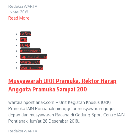
Redaksi WARTA
15 Mei 2019
Read More
FASYA
FTIK
FUAD
Institusiana
Laporan Utama
Warta UKM
Warta Utama
Musyawarah UKK Pramuka, Rektor Harap
Anggota Pramuka Sampai 200
wartaiainpontianak.com – Unit Kegiatan Khusus (UKK)
Pramuka IAIN Pontianak menggelar musyawarah gugus
depan dan musyawarah Racana di Gedung Sport Centre IAIN
Pontianak, Jum’at 28 Desember 2018...
Redaksi WARTA