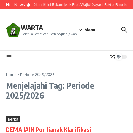
Lewati ke konten
Hot News
Resmi Dilantik! Ini Rekam Jejak Prof. Wajidi Sayadi Rektor Baru IAIN
WARTA
Menu
Beretika Cerdas dan Bertanggung Jawab
Home
/
Periode 2025/2026
Menjelajahi Tag: Periode
2025/2026
Berita
DEMA IAIN Pontianak Klarifikasi