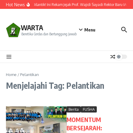
Lewati ke konten
Hot News
Resmi Dilantik! Ini Rekam Jejak Prof. Wajidi Sayadi Rektor Baru IAIN 
WARTA
Menu
Beretika Cerdas dan Bertanggung Jawab
Home
/
Pelantikan
Menjelajahi Tag: Pelantikan
Berita
FUSHA
MOMENTUM
BERSEJARAH: