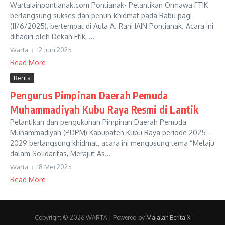
Wartaiainpontianak.com Pontianak- Pelantikan Ormawa FTIK
berlangsung sukses dan penuh khidmat pada Rabu pagi
(11/6/2025), bertempat di Aula A. Rani IAIN Pontianak. Acara ini
dihadiri oleh Dekan Ftik, ...
Warta
12 Juni 2025
Read More
Berita
Pengurus Pimpinan Daerah Pemuda
Muhammadiyah Kubu Raya Resmi di Lantik
Pelantikan dan pengukuhan Pimpinan Daerah Pemuda
Muhammadiyah (PDPM) Kabupaten Kubu Raya periode 2025 –
2029 berlangsung khidmat, acara ini mengusung tema “Melaju
dalam Solidaritas, Merajut As...
Warta
18 Mei 2025
Read More
Copyright © 2026 WARTA | Powered by
Majalah Berita X