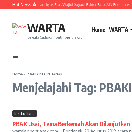
Lewati ke konten
Hot News
Resmi Dilantik! Ini Rekam Jejak Prof. Wajidi Sayadi Rektor Baru IAIN Pontianak
WARTA
Home
WARTA
Beretika Cerdas dan Bertanggung Jawab
Home
/
PBAKIAINPONTIANAK
Menjelajahi Tag: PB
Institusiana
PBAK Usai, Tema Berkemah Akan Dilanjutkan
wartaiainpontianak.com – Pontianak, 29 Agustus 2019 acara 