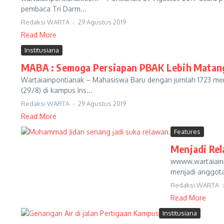
pembaca Tri Darm...
Redaksi WARTA
29 Agustus 2019
Read More
Institusiana
MABA : Semoga Persiapan PBAK Lebih Matan
Wartaiainpontianak – Mahasiswa Baru dengan jumlah 1723 meng
(29/8) di kampus Ins...
Redaksi WARTA
29 Agustus 2019
Read More
Features
Menjadi Rel
wwww.wartaiainp
menjadi anggota
Redaksi WARTA
Read More
Institusiana