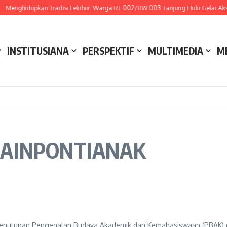
Menghidupkan Tradisi Leluhur: Warga RT 002/RW 003 Tanjung Hulu Gelar Aksi 
INSTITUSIANA
PERSPEKTIF
MULTIMEDIA
M
AKIAINPONTIANAK
penutupan Pengenalan Budaya Akademik dan Kemahasiswaan (PBAK) di 