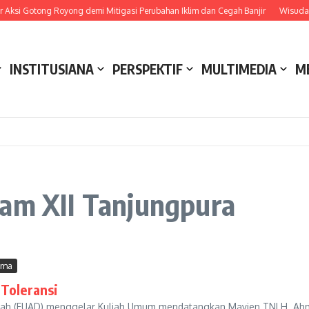
ksi Gotong Royong demi Mitigasi Perubahan Iklim dan Cegah Banjir
Wisuda 
INSTITUSIANA
PERSPEKTIF
MULTIMEDIA
M
dam XII Tanjungpura
ama
 Toleransi
wah (FUAD) menggelar Kuliah Umum mendatangkan Mayjen TNI H. Ahm