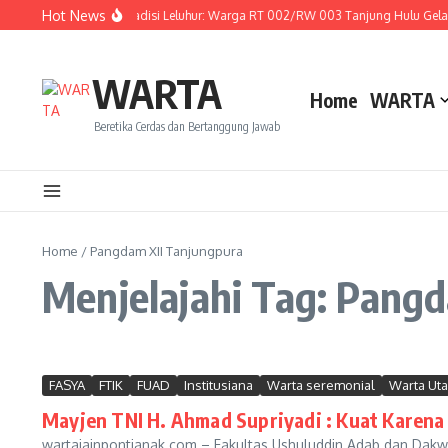
Lewati ke konten
Hot News
Menghidupkan Tradisi Leluhur: Warga RT 002/RW 003 Tanjung Hulu Gelar A
WARTA
Home
WARTA
Beretika Cerdas dan Bertanggung Jawab
Home
/
Pangdam XII Tanjungpura
Menjelajahi Tag: Pang
FASYA
FTIK
FUAD
Institusiana
Warta seremonial
Warta Ut
Mayjen TNI H. Ahmad Supriyadi : Kuat Karena
wartaiainpontianak.com – Fakultas Ushuluddin Adab dan Dak