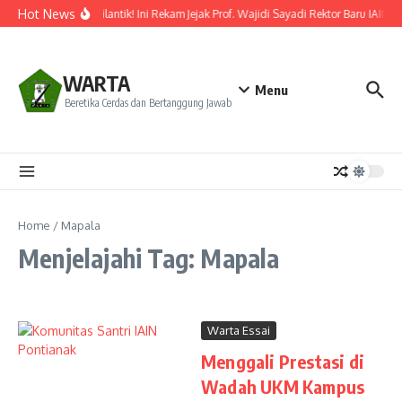
Lewati ke konten
Hot News
Resmi Dilantik! Ini Rekam Jejak Prof. Wajidi Sayadi Rektor Baru IAIN P
WARTA
Menu
Beretika Cerdas dan Bertanggung Jawab
Home
/
Mapala
Menjelajahi Tag: Mapala
Warta Essai
Menggali Prestasi di
Wadah UKM Kampus