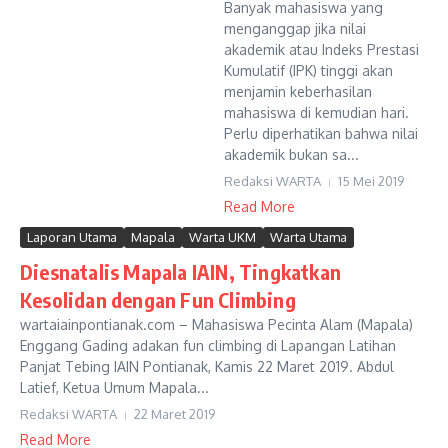
Banyak mahasiswa yang
menganggap jika nilai
akademik atau Indeks Prestasi
Kumulatif (IPK) tinggi akan
menjamin keberhasilan
mahasiswa di kemudian hari.
Perlu diperhatikan bahwa nilai
akademik bukan sa...
Redaksi WARTA
15 Mei 2019
Read More
Laporan Utama
Mapala
Warta UKM
Warta Utama
Diesnatalis Mapala IAIN, Tingkatkan
Kesolidan dengan Fun Climbing
wartaiainpontianak.com – Mahasiswa Pecinta Alam (Mapala)
Enggang Gading adakan fun climbing di Lapangan Latihan
Panjat Tebing IAIN Pontianak, Kamis 22 Maret 2019. Abdul
Latief, Ketua Umum Mapala...
Redaksi WARTA
22 Maret 2019
Read More