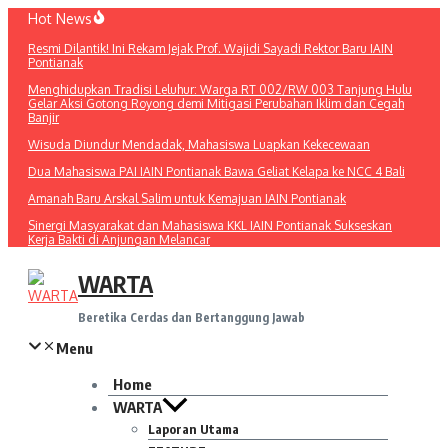
Lewati
Hot News
ke
Resmi Dilantik! Ini Rekam Jejak Prof. Wajidi Sayadi Rektor Baru IAIN
konten
Pontianak
Menghidupkan Tradisi Leluhur: Warga RT 002/RW 003 Tanjung Hulu
Gelar Aksi Gotong Royong demi Mitigasi Perubahan Iklim dan Cegah
Banjir
Wisuda Diundur Mendadak, Mahasiswa Luapkan Kekecewaan
Dua Mahasiswa PAI IAIN Pontianak Bawa Geliat Kelapa ke NCC 4 Bali
Amanah Baru Arskal Salim untuk Kemajuan IAIN Pontianak
Sinergi Masyarakat dan Mahasiswa KKL IAIN Pontianak Sukseskan
Kerja Bakti di Anjungan Melancar
WARTA
Beretika Cerdas dan Bertanggung Jawab
Menu
Home
WARTA
Laporan Utama