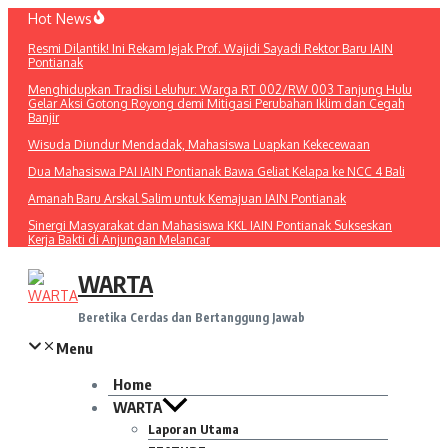
Lewati
Hot News
ke
Resmi Dilantik! Ini Rekam Jejak Prof. Wajidi Sayadi Rektor Baru IAIN
konten
Pontianak
Menghidupkan Tradisi Leluhur: Warga RT 002/RW 003 Tanjung Hulu
Gelar Aksi Gotong Royong demi Mitigasi Perubahan Iklim dan Cegah
Banjir
Wisuda Diundur Mendadak, Mahasiswa Luapkan Kekecewaan
Dua Mahasiswa PAI IAIN Pontianak Bawa Geliat Kelapa ke NCC 4 Bali
Amanah Baru Arskal Salim untuk Kemajuan IAIN Pontianak
Sinergi Masyarakat dan Mahasiswa KKL IAIN Pontianak Sukseskan
Kerja Bakti di Anjungan Melancar
WARTA
Beretika Cerdas dan Bertanggung Jawab
Menu
Home
WARTA
Laporan Utama